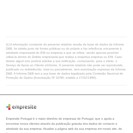
(1) A informação constante do presente relatório resulta da base de dados da Informa
D&B, foi obtida junto de fontes públicas ou do próprio e faz referência unicamente à
atividade empresarial do ENI ou empresa a que se refere, sendo apenas possível
utilizá-la dentro do âmbito empresarial que realiza a respetiva empresa ou ENI. Caso
detete algum erro poderá solicitar a sua retificação, contactando, para o efeito, o
Serviço de Apoio ao Cliente eInforma. O presente relatório não pode ser reproduzido,
publicado ou redistribuído, total ou parcialmente, sem autorização expressa da Informa
D&B. A Informa D&B tem a sua base de dados legalizada pela Comissão Nacional de
Proteção de Dados (Autorização Nº 32/96, emitida a 27/02/1996).
Empresite Portugal é o maior diretório de empresas de Portugal, que o ajuda a
encontrar novos clientes através da publicação gratuita dos dados de contacto e
atividade da sua empresa. Atualize a página web da sua empresa em nosso site, de