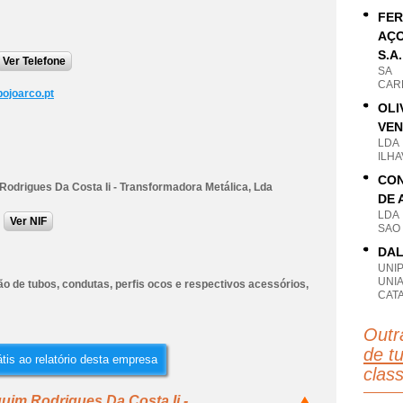
FER
AÇO
S.A.
Ver Telefone
SA
CARR
ojoarco.pt
OLI
VEN
LDA
ILHA
CON
Rodrigues Da Costa Ii - Transformadora Metálica, Lda
DE 
LDA
Ver NIF
SAO 
DAL
UNI
UNI
o de tubos, condutas, perfis ocos e respectivos acessórios,
CATA
Outr
de tu
tis ao relatório desta empresa
clas
uim Rodrigues Da Costa Ii -