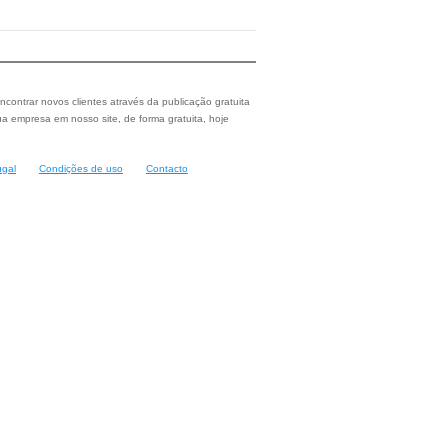
ncontrar novos clientes através da publicação gratuita
a empresa em nosso site, de forma gratuita, hoje
ugal
Condições de uso
Contacto