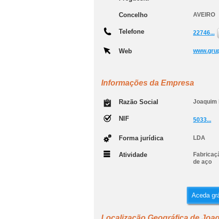
Concelho
AVEIRO
Telefone
22746...
Web
www.grup
Informações da Empresa
Razão Social
Joaquim 
NIF
5033...
Forma jurídica
LDA
Atividade
Fabricaçã
de aço
Aceda grá
Localização Geográfica de Joaq