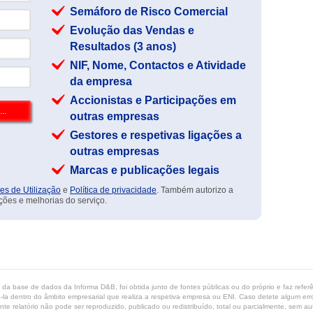
Semáforo de Risco Comercial
Evolução das Vendas e
Resultados (3 anos)
NIF, Nome, Contactos e Atividade
da empresa
Accionistas e Participações em
outras empresas
Gestores e respetivas ligações a
outras empresas
Marcas e publicações legais
es de Utilização
e
Política de privacidade
. Também autorizo a
ções e melhorias do serviço.
ta da base de dados da Informa D&B, foi obtida junto de fontes públicas ou do próprio e faz refe
-la dentro do âmbito empresarial que realiza a respetiva empresa ou ENI. Caso detete algum erro 
ente relatório não pode ser reproduzido, publicado ou redistribuído, total ou parcialmente, sem