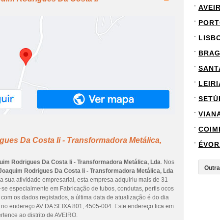
AVEI
PORT
LISB
BRA
SANT
LEIRI
SETÚ
VIAN
COIM
ues Da Costa Ii - Transformadora Metálica,
ÉVOR
uim Rodrigues Da Costa Ii - Transformadora Metálica, Lda
. Nos
Joaquim Rodrigues Da Costa Ii - Transformadora Metálica, Lda
da sua atividade empresarial, esta empresa adquiriu mais de 31
a-se especialmente em Fabricação de tubos, condutas, perfis ocos
 com os dados registados, a última data de atualização é do dia
e no endereço AV DA SEIXA 801, 4505-004. Este endereço fica em
nce ao distrito de AVEIRO.