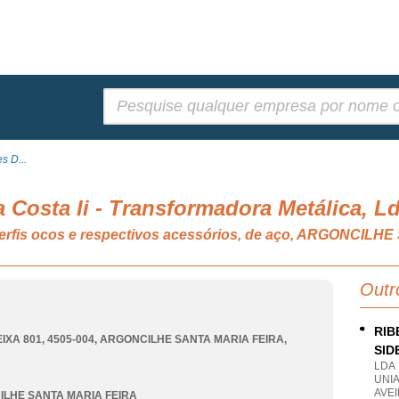
Pesquisar:
s D...
Costa Ii - Transformadora Metálica, L
perfis ocos e respectivos acessórios, de aço, ARGONCIL
Outr
RIB
IXA 801, 4505-004
,
ARGONCILHE SANTA MARIA FEIRA
,
SID
LDA
UNI
AVE
LHE SANTA MARIA FEIRA