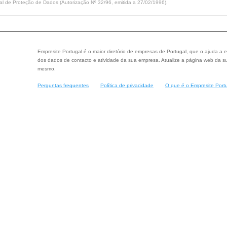
l de Proteção de Dados (Autorização Nº 32/96, emitida a 27/02/1996).
Empresite Portugal é o maior diretório de empresas de Portugal, que o ajuda a e
dos dados de contacto e atividade da sua empresa. Atualize a página web da su
mesmo.
Perguntas frequentes
Política de privacidade
O que é o Empresite Port