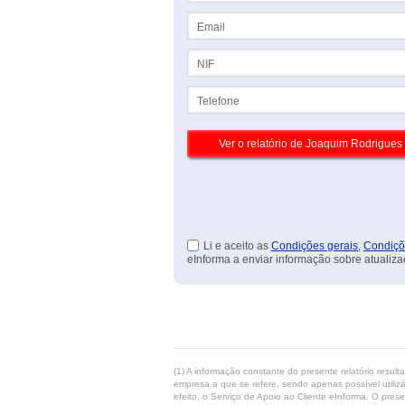
Email
NIF
Telefone
Li e aceito as
Condições gerais
,
Condiçõ
eInforma a enviar informação sobre atualiza
(1) A informação constante do presente relatório resul
empresa a que se refere, sendo apenas possível utilizá
efeito, o Serviço de Apoio ao Cliente eInforma. O pres