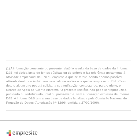
(1) A informação constante do presente relatório resulta da base de dados da Informa
D&B, foi obtida junto de fontes públicas ou do próprio e faz referência unicamente à
atividade empresarial do ENI ou empresa a que se refere, sendo apenas possível
utilizá-la dentro do âmbito empresarial que realiza a respetiva empresa ou ENI. Caso
detete algum erro poderá solicitar a sua retificação, contactando, para o efeito, o
Serviço de Apoio ao Cliente eInforma. O presente relatório não pode ser reproduzido,
publicado ou redistribuído, total ou parcialmente, sem autorização expressa da Informa
D&B. A Informa D&B tem a sua base de dados legalizada pela Comissão Nacional de
Proteção de Dados (Autorização Nº 32/96, emitida a 27/02/1996).