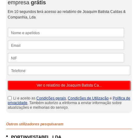
empresa
grátis
Em 10 segundos terá acesso ao relatório de Joaquim Batista Caldas &
Companhia, Lda
Nome e apelidos
Email
NIF
Telefone
Li e aceito as
Condições gerais
,
Condições de Utilização
e
Política de
privacidade
. Também autorizo a eInforma a enviar informação sobre
atualizações e melhorias do serviço.
Outros utilizadores pesquisaram
PORTINVESTABEL, LDA