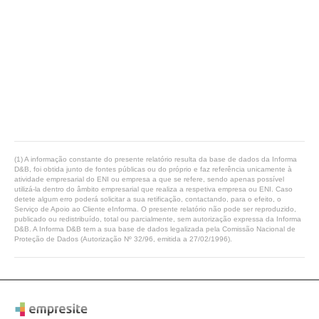
(1) A informação constante do presente relatório resulta da base de dados da Informa
D&B, foi obtida junto de fontes públicas ou do próprio e faz referência unicamente à
atividade empresarial do ENI ou empresa a que se refere, sendo apenas possível
utilizá-la dentro do âmbito empresarial que realiza a respetiva empresa ou ENI. Caso
detete algum erro poderá solicitar a sua retificação, contactando, para o efeito, o
Serviço de Apoio ao Cliente eInforma. O presente relatório não pode ser reproduzido,
publicado ou redistribuído, total ou parcialmente, sem autorização expressa da Informa
D&B. A Informa D&B tem a sua base de dados legalizada pela Comissão Nacional de
Proteção de Dados (Autorização Nº 32/96, emitida a 27/02/1996).