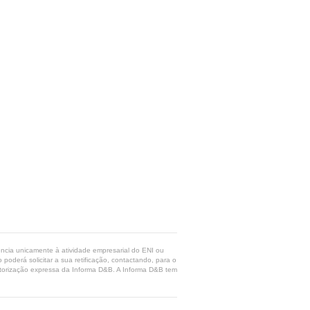
rência unicamente à atividade empresarial do ENI ou
poderá solicitar a sua retificação, contactando, para o
 autorização expressa da Informa D&B. A Informa D&B tem