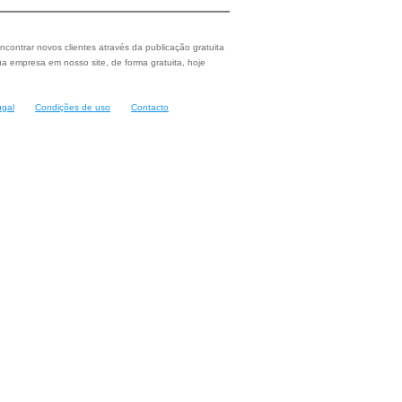
ncontrar novos clientes através da publicação gratuita
a empresa em nosso site, de forma gratuita, hoje
ugal
Condições de uso
Contacto