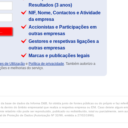
Resultados (3 anos)
NIF, Nome, Contactos e Atividade
da empresa
Accionistas e Participações em
outras empresas
Gestores e respetivas ligações a
outras empresas
Marcas e publicações legais
es de Utilização
e
Política de privacidade
. Também autorizo a
ções e melhorias do serviço.
ta da base de dados da Informa D&B, foi obtida junto de fontes públicas ou do próprio e faz refe
-la dentro do âmbito empresarial que realiza a respetiva empresa ou ENI. Caso detete algum erro 
ente relatório não pode ser reproduzido, publicado ou redistribuído, total ou parcialmente, sem
l de Proteção de Dados (Autorização Nº 32/96, emitida a 27/02/1996).