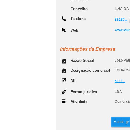
Concelho
ILHA DA
Telefone
29123...
Web
www.lour
Informações da Empresa
Razão Social
João Pau
Designação comercial
LOUROS
NIF
5111...
Forma jurídica
LDA
Atividade
Comércio
Aceda grá