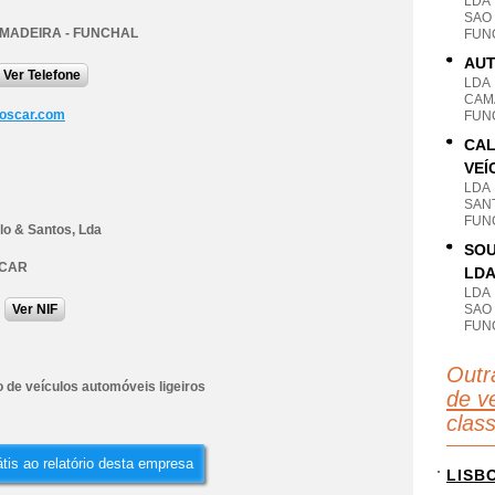
LDA
SAO
 MADEIRA - FUNCHAL
FUN
AUT
Ver Telefone
LDA
CAM
oscar.com
FUN
CAL
VEÍ
LDA
SANT
FUN
lo & Santos, Lda
SOU
CAR
LD
LDA
Ver NIF
SAO
FUN
Outr
 de veículos automóveis ligeiros
de ve
clas
tis ao relatório desta empresa
LISB