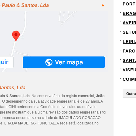
PORT
o Paulo & Santos, Lda
BRA
AVEI
SETÚ
LEIRI
FARO
SANT
VISE
COIM
Santos, Lda
ulo & Santos, Lda
. Na conservatória do registo comercial,
João
. O desempenho da sua atividade empresarial é de 27 anos. A
vidade CINI pertencente a Comércio de veículos automóveis
presite mostram que a última revisão dos dados empresariais foi
o da empresa encontra-se na cidade de IMACULADO CORACAO
de ILHA DA MADEIRA - FUNCHAL. A sede está localizada no