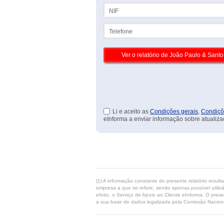
NIF
Telefone
Li e aceito as
Condições gerais
,
Condiçõ
eInforma a enviar informação sobre atualiza
(1) A informação constante do presente relatório resul
empresa a que se refere, sendo apenas possível utilizá
efeito, o Serviço de Apoio ao Cliente eInforma. O pres
a sua base de dados legalizada pela Comissão Naciona