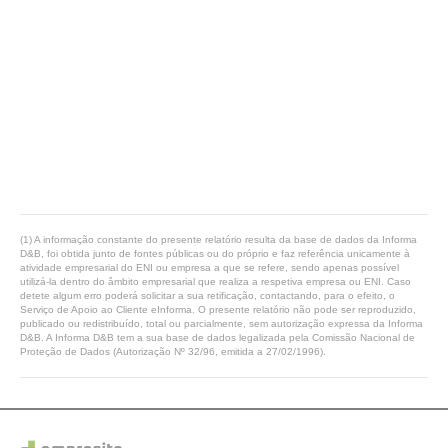
(1) A informação constante do presente relatório resulta da base de dados da Informa
D&B, foi obtida junto de fontes públicas ou do próprio e faz referência unicamente à
atividade empresarial do ENI ou empresa a que se refere, sendo apenas possível
utilizá-la dentro do âmbito empresarial que realiza a respetiva empresa ou ENI. Caso
detete algum erro poderá solicitar a sua retificação, contactando, para o efeito, o
Serviço de Apoio ao Cliente eInforma. O presente relatório não pode ser reproduzido,
publicado ou redistribuído, total ou parcialmente, sem autorização expressa da Informa
D&B. A Informa D&B tem a sua base de dados legalizada pela Comissão Nacional de
Proteção de Dados (Autorização Nº 32/96, emitida a 27/02/1996).