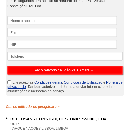
Em 10 segundos terá acesso ao relatório de João Pais Amaral -
Construção Civil, Lda
Nome e apelidos
Email
NIF
Telefone
Li e aceito as
Condições gerais
,
Condições de Utilização
e
Política de
privacidade
. Também autorizo a eInforma a enviar informação sobre
atualizações e melhorias do serviço.
Outros utilizadores pesquisaram
BEFERSAN - CONSTRUÇÕES, UNIPESSOAL, LDA
UNIP
PARQUE NACOES LISBOA, LISBOA