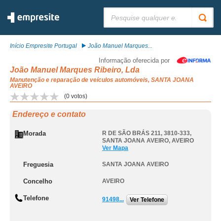
Pesquisar:
Início Empresite Portugal
João Manuel Marques...
Informação oferecida por
João Manuel Marques Ribeiro, Lda
Manutenção e reparação de veículos automóveis, SANTA JOANA
AVEIRO
(
0
votos)
Endereço e contato
Morada
R DE SÃO BRÁS 211, 3810-333
,
SANTA JOANA AVEIRO
,
AVEIRO
Ver Mapa
Freguesia
SANTA JOANA AVEIRO
Concelho
AVEIRO
Telefone
91498...
Ver Telefone