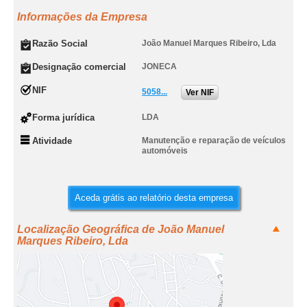
Informações da Empresa
Razão Social
João Manuel Marques Ribeiro, Lda
Designação comercial
JONECA
NIF
5058...
Ver NIF
Forma jurídica
LDA
Atividade
Manutenção e reparação de veículos
automóveis
Aceda grátis ao relatório desta empresa
Localização Geográfica de João Manuel
Marques Ribeiro, Lda