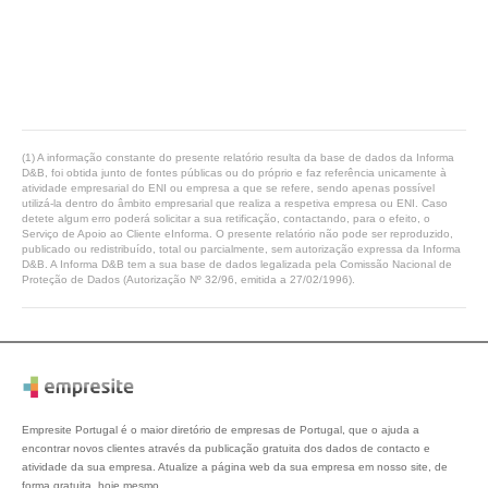
(1) A informação constante do presente relatório resulta da base de dados da Informa
D&B, foi obtida junto de fontes públicas ou do próprio e faz referência unicamente à
atividade empresarial do ENI ou empresa a que se refere, sendo apenas possível
utilizá-la dentro do âmbito empresarial que realiza a respetiva empresa ou ENI. Caso
detete algum erro poderá solicitar a sua retificação, contactando, para o efeito, o
Serviço de Apoio ao Cliente eInforma. O presente relatório não pode ser reproduzido,
publicado ou redistribuído, total ou parcialmente, sem autorização expressa da Informa
D&B. A Informa D&B tem a sua base de dados legalizada pela Comissão Nacional de
Proteção de Dados (Autorização Nº 32/96, emitida a 27/02/1996).
Empresite Portugal é o maior diretório de empresas de Portugal, que o ajuda a
encontrar novos clientes através da publicação gratuita dos dados de contacto e
atividade da sua empresa. Atualize a página web da sua empresa em nosso site, de
forma gratuita, hoje mesmo.