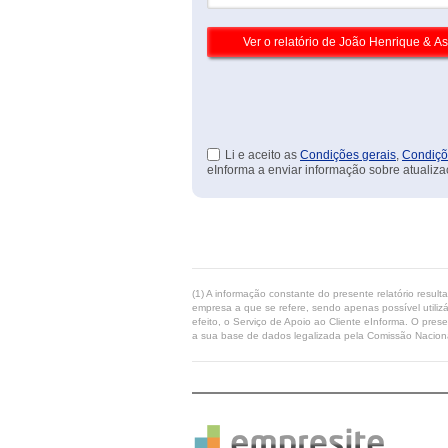
Li e aceito as
Condições gerais
,
Condiçõ
eInforma a enviar informação sobre atualiza
(1) A informação constante do presente relatório resul
empresa a que se refere, sendo apenas possível utilizá
efeito, o Serviço de Apoio ao Cliente eInforma. O pres
a sua base de dados legalizada pela Comissão Naciona