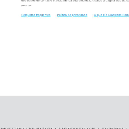
dos dados de contacto e atividade da sua empresa. Atualize a página web da su
mesmo.
Perguntas frequentes
Política de privacidade
O que é o Empresite Port