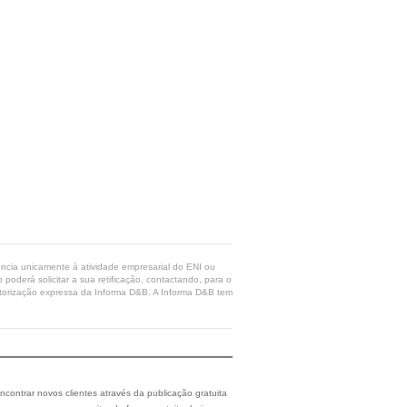
rência unicamente à atividade empresarial do ENI ou
poderá solicitar a sua retificação, contactando, para o
 autorização expressa da Informa D&B. A Informa D&B tem
ncontrar novos clientes através da publicação gratuita