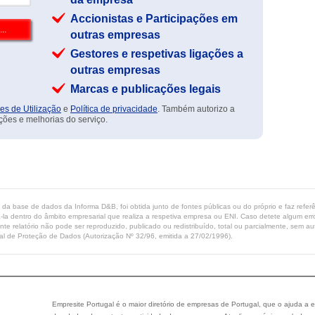
Accionistas e Participações em
outras empresas
Gestores e respetivas ligações a
outras empresas
Marcas e publicações legais
es de Utilização
e
Política de privacidade
. Também autorizo a
ções e melhorias do serviço.
ta da base de dados da Informa D&B, foi obtida junto de fontes públicas ou do próprio e faz refe
-la dentro do âmbito empresarial que realiza a respetiva empresa ou ENI. Caso detete algum erro 
ente relatório não pode ser reproduzido, publicado ou redistribuído, total ou parcialmente, sem
l de Proteção de Dados (Autorização Nº 32/96, emitida a 27/02/1996).
Empresite Portugal é o maior diretório de empresas de Portugal, que o ajuda a e