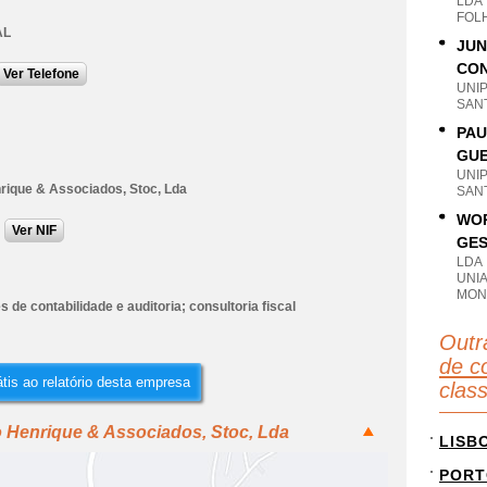
LDA
FOLH
AL
JUN
CON
Ver Telefone
UNI
SANT
PAU
GUE
UNI
rique & Associados, Stoc, Lda
SANT
WOR
Ver NIF
GES
LDA
UNI
MONT
s de contabilidade e auditoria; consultoria fiscal
Outr
de co
tis ao relatório desta empresa
clas
o Henrique & Associados, Stoc, Lda
LISB
PORT