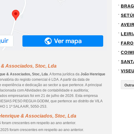
BRA
SETÚ
AVEI
LEIRI
FARO
COIM
SANT
 & Associados, Stoc, Lda
VISE
que & Associados, Stoc, Lda
. A forma jurídica da
João Henrique
rvatória do registo comercial é LDA. A partir da data de
e experiência e dedicação ao sector a que pertence. A principal
acionada com Atividades de contabilidade e auditoria;
 dados empresariais foi em 21 de julho de 2026. Esta empresa
UESIAS PESO REGUA GODIM, que pertence ao distrito de VILA
O 1 1º SALA A/R, 5050-253.
Henrique & Associados, Stoc, Lda
 foram crescentes em respeito ao ano anterior.
2025 foram crescentes em respeito ao ano anterior.