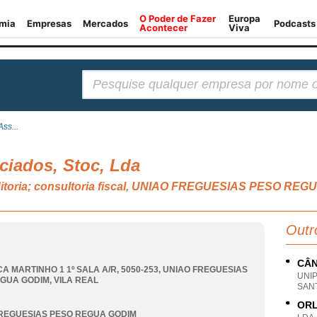
Pesquisar:
ss...
ciados, Stoc, Lda
uditoria; consultoria fiscal, UNIAO FREGUESIAS PESO RE
Outr
CÂN
A MARTINHO 1 1º SALA A/R, 5050-253
,
UNIAO FREGUESIAS
UNI
EGUA GODIM
,
VILA REAL
SANT
ORL
REGUESIAS PESO REGUA GODIM