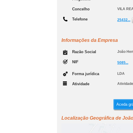
Concelho
VILA RE
Telefone
25432...
Informações da Empresa
Razão Social
João Hen
NIF
5085...
Forma jurídica
LDA
Atividade
Atividade
Aceda grá
Localização Geográfica de Joã