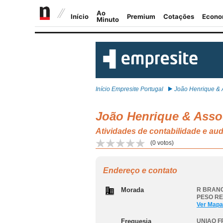
Início Empresite Portugal
João Henrique & A
João Henrique & Asso
Atividades de contabilidade e a
(
0
votos)
Endereço e contato
Morada
R BRANC
PESO R
Ver Mapa
Freguesia
UNIAO F