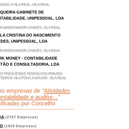
ADELA VILA REAL, VILA REAL
QUEIRA GABINETE DE
TABILIDADE, UNIPESSOAL, LDA
P
A MARIA MAIOR CHAVES, VILA REAL
LA CRISTINA DO NASCIMENTO
DES, UNIPESSOAL, LDA
P
A MARIA MAIOR CHAVES, VILA REAL
K MONEY - CONTABILIDADE
TÃO E CONSULTADORIA, LDA
AO FREGUESIAS PENSALVOS PARADA
EIROS VILA POUCA AGUIAR, VILA REAL
as empresas de "
Atividades
ntabilidade e auditor...
"
sificadas por Concelho
OA
(2767 Empresas)
O
(1929 Empresas)