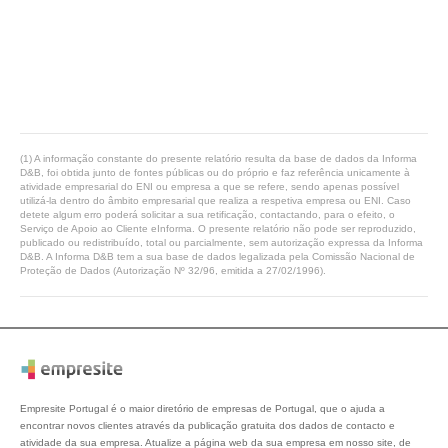
(1) A informação constante do presente relatório resulta da base de dados da Informa
D&B, foi obtida junto de fontes públicas ou do próprio e faz referência unicamente à
atividade empresarial do ENI ou empresa a que se refere, sendo apenas possível
utilizá-la dentro do âmbito empresarial que realiza a respetiva empresa ou ENI. Caso
detete algum erro poderá solicitar a sua retificação, contactando, para o efeito, o
Serviço de Apoio ao Cliente eInforma. O presente relatório não pode ser reproduzido,
publicado ou redistribuído, total ou parcialmente, sem autorização expressa da Informa
D&B. A Informa D&B tem a sua base de dados legalizada pela Comissão Nacional de
Proteção de Dados (Autorização Nº 32/96, emitida a 27/02/1996).
Empresite Portugal é o maior diretório de empresas de Portugal, que o ajuda a
encontrar novos clientes através da publicação gratuita dos dados de contacto e
atividade da sua empresa. Atualize a página web da sua empresa em nosso site, de