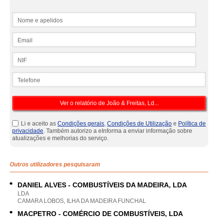
Nome e apelidos
Email
NIF
Telefone
Li e aceito as
Condições gerais
,
Condições de Utilização
e
Política de
privacidade
. Também autorizo a eInforma a enviar informação sobre
atualizações e melhorias do serviço.
Outros utilizadores pesquisaram
DANIEL ALVES - COMBUSTÍVEIS DA MADEIRA, LDA
LDA
CAMARA LOBOS, ILHA DA MADEIRA FUNCHAL
MACPETRO - COMÉRCIO DE COMBUSTÍVEIS, LDA