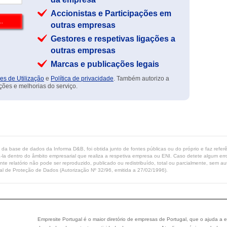
Accionistas e Participações em
outras empresas
Gestores e respetivas ligações a
outras empresas
Marcas e publicações legais
es de Utilização
e
Política de privacidade
. Também autorizo a
ções e melhorias do serviço.
ta da base de dados da Informa D&B, foi obtida junto de fontes públicas ou do próprio e faz refe
-la dentro do âmbito empresarial que realiza a respetiva empresa ou ENI. Caso detete algum erro 
ente relatório não pode ser reproduzido, publicado ou redistribuído, total ou parcialmente, sem
l de Proteção de Dados (Autorização Nº 32/96, emitida a 27/02/1996).
Empresite Portugal é o maior diretório de empresas de Portugal, que o ajuda a e