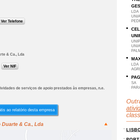
GES
LDA
UNI
PEDR
Ver Telefone
CEL
UNI
UNI
UNI
PAL
rte & Ca., Lda
MAX
LDA
Ver NIF
AGR
PAG
SA
PAR
ividades de serviços de apoio prestados às empresas, n.e.
Outr
ativi
tis ao relatório desta empresa
clas
 Duarte & Ca., Lda
LISB
PORT