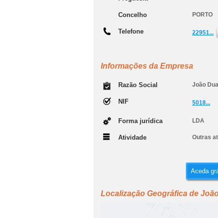
Concelho
PORTO
Telefone
22951...
Informações da Empresa
Razão Social
João Dua
NIF
5018...
Forma jurídica
LDA
Atividade
Outras at
Aceda grá
Localização Geográfica de João