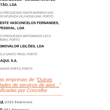
TÃO, LDA
AO FREGUESIAS SANTA MARINHA SAO
O AFURADA VILA NOVA GAIA, PORTO
ESTE VASCONCELOS FERNANDES,
PESSOAL, LDA
P
AO FREGUESIAS MATOSINHOS LECA
MEIRA, PORTO
IMOVALOR LEILÕES, LDA
ELA SANTO TIRSO, PORTO
AQUI, S.A.
ANHOS PORTO, PORTO
as empresas de "
Outras
dades de serviços de apoi...
"
sificadas por Concelho
OA
(2323 Empresas)
O
(851 Empresas)