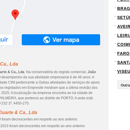
BRA
SETÚ
AVEI
LEIRI
COIM
FARO
SANT
Ca., Lda
VISE
arte & Ca., Lda
. Na conservatória do registo comercial,
João
O desempenho da sua atividade empresarial é de 46 anos. A
idade CINI pertencente a Outras atividades de serviços de apoio
dos registados em Empresite mostram que a última revisão dos
e 2025. A localização da empresa encontra-se na cidade de
IRA, que pertence ao distrito de PORTO. A sede está
 232 2º, 4450-275.
uarte & Ca., Lda
 foram decrescentes em respeito ao ano anterior.
2023 foram decrescentes em respeito ao ano anterior.