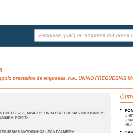
Pesquisar:
 ...
a
de apoio prestados às empresas, n.e., UNIAO FREGUESI
Outr
PON
 PINTO 232 2º, 4450-275
,
UNIAO FREGUESIAS MATOSINHOS
UNI
LMEIRA
,
PORTO
UNI
VILA
REGUESIAS MATOSINHOS LECA PALMEIRA
TRE