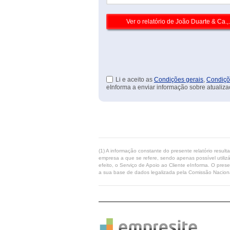
Li e aceito as
Condições gerais
,
Condiçõ
eInforma a enviar informação sobre atualiza
(1) A informação constante do presente relatório resul
empresa a que se refere, sendo apenas possível utilizá
efeito, o Serviço de Apoio ao Cliente eInforma. O pres
a sua base de dados legalizada pela Comissão Naciona