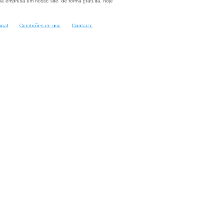
a empresa em nosso site, de forma gratuita, hoje
ugal
Condições de uso
Contacto