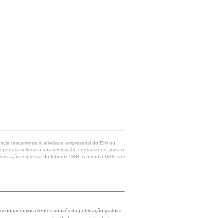
rência unicamente à atividade empresarial do ENI ou
poderá solicitar a sua retificação, contactando, para o
 autorização expressa da Informa D&B. A Informa D&B tem
ncontrar novos clientes através da publicação gratuita