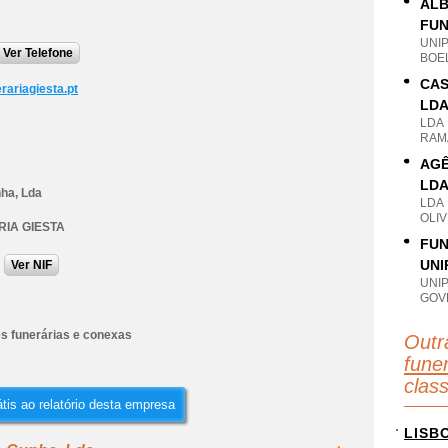
ALB
FUN
UNI
Ver Telefone
BOE
CAS
rariagiesta.pt
LD
LDA
RAM
AGÊ
LD
ha, Lda
LDA
OLIV
IA GIESTA
FUN
UNI
Ver NIF
UNI
GOV
es funerárias e conexas
Outr
fune
clas
tis ao relatório desta empresa
LISB