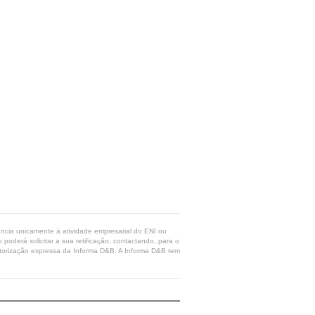
rência unicamente à atividade empresarial do ENI ou
poderá solicitar a sua retificação, contactando, para o
 autorização expressa da Informa D&B. A Informa D&B tem