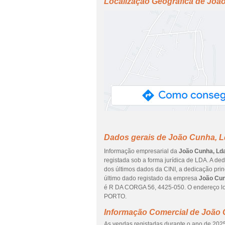
Localização Geográfica de Joã
Dados gerais de João Cunha, 
Informação empresarial da
João Cunha, Ld
registada sob a forma jurídica de LDA. A de
dos últimos dados da CINI, a dedicação prin
último dado registado da empresa
João Cun
é R DA CORGA 56, 4425-050. O endereço lo
PORTO.
Informação Comercial de João 
As vendas registadas durante o ano de 2025