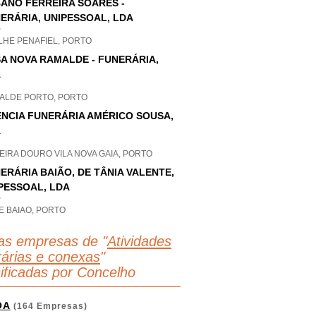
ANO FERREIRA SOARES -
ERÁRIA, UNIPESSOAL, LDA
P
LHE PENAFIEL, PORTO
A NOVA RAMALDE - FUNERÁRIA,
A
ALDE PORTO, PORTO
NCIA FUNERÁRIA AMÉRICO SOUSA,
A
EIRA DOURO VILA NOVA GAIA, PORTO
ERÁRIA BAIÃO, DE TÂNIA VALENTE,
PESSOAL, LDA
P
E BAIAO, PORTO
as empresas de "
Atividades
rárias e conexas
"
sificadas por Concelho
OA
(164 Empresas)