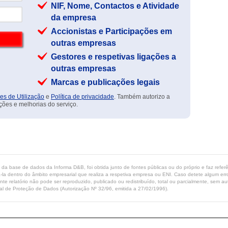
NIF, Nome, Contactos e Atividade
da empresa
Accionistas e Participações em
outras empresas
Gestores e respetivas ligações a
outras empresas
Marcas e publicações legais
es de Utilização
e
Política de privacidade
. Também autorizo a
ções e melhorias do serviço.
ta da base de dados da Informa D&B, foi obtida junto de fontes públicas ou do próprio e faz refe
-la dentro do âmbito empresarial que realiza a respetiva empresa ou ENI. Caso detete algum erro 
ente relatório não pode ser reproduzido, publicado ou redistribuído, total ou parcialmente, sem
l de Proteção de Dados (Autorização Nº 32/96, emitida a 27/02/1996).