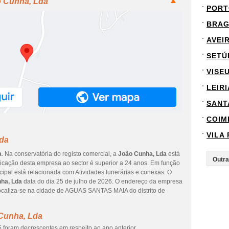
o Cunha, Lda
PORT
BRA
AVEI
SETÚ
VISE
LEIRI
SANT
COIM
VILA
Lda
a
. Na conservatória do registo comercial, a
João Cunha, Lda
está
dicação desta empresa ao sector é superior a 24 anos. Em função
cipal está relacionada com Atividades funerárias e conexas. O
ha, Lda
data do dia 25 de julho de 2026. O endereço da empresa
caliza-se na cidade de AGUAS SANTAS MAIA do distrito de
Cunha, Lda
 foram decrescentes em respeito ao ano anterior.