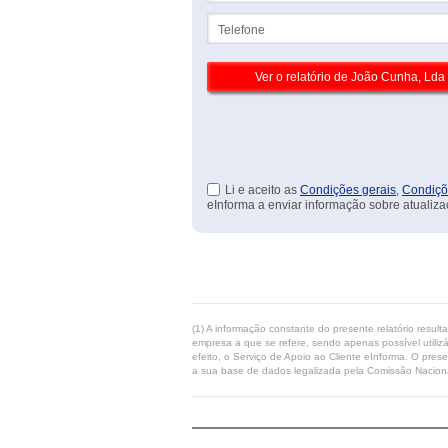
Telefone
Li e aceito as
Condições gerais
,
Condiçõ
eInforma a enviar informação sobre atualiza
(1) A informação constante do presente relatório resul
empresa a que se refere, sendo apenas possível utilizá
efeito, o Serviço de Apoio ao Cliente eInforma. O pres
a sua base de dados legalizada pela Comissão Naciona