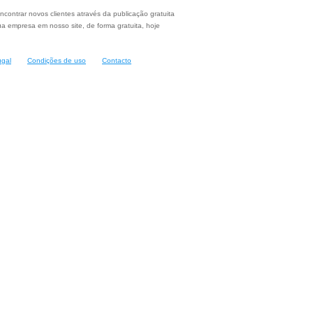
ncontrar novos clientes através da publicação gratuita
a empresa em nosso site, de forma gratuita, hoje
ugal
Condições de uso
Contacto