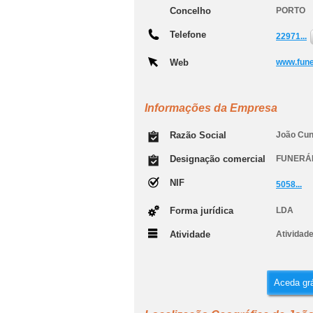
Concelho
PORTO
Telefone
22971...
Web
www.fune
Informações da Empresa
Razão Social
João Cun
Designação comercial
FUNERÁR
NIF
5058...
Forma jurídica
LDA
Atividade
Atividad
Aceda grá