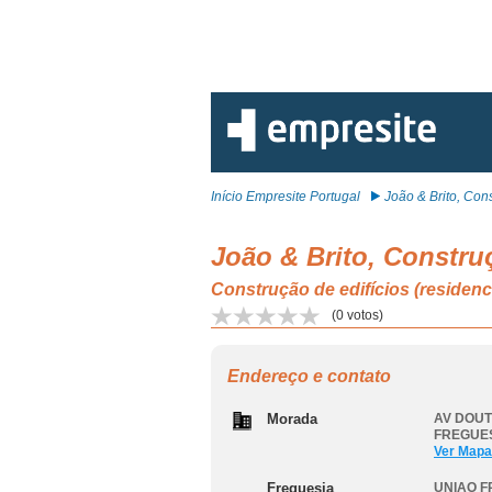
Início Empresite Portugal
João & Brito, Const
João & Brito, Constru
Construção de edifícios (resid
(
0
votos)
Endereço e contato
Morada
AV DOUT
FREGUES
Ver Mapa
Freguesia
UNIAO F