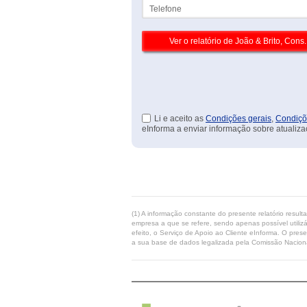
Telefone
Li e aceito as
Condições gerais
,
Condiçõ
eInforma a enviar informação sobre atualiza
(1) A informação constante do presente relatório resul
empresa a que se refere, sendo apenas possível utilizá
efeito, o Serviço de Apoio ao Cliente eInforma. O pres
a sua base de dados legalizada pela Comissão Naciona