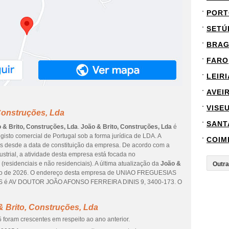
PORT
SETÚ
BRA
FARO
LEIRI
AVEI
VISE
Construções, Lda
SANT
 & Brito, Construções, Lda
.
João & Brito, Construções, Lda
é
gisto comercial de Portugal sob a forma jurídica de LDA. A
COIM
os desde a data de constituição da empresa. De acordo com a
ustrial, a atividade desta empresa está focada no
(residenciais e não residenciais). A última atualização da
João &
lho de 2026. O endereço desta empresa de UNIAO FREGUESIAS
 é AV DOUTOR JOÃO AFONSO FERREIRA DINIS 9, 3400-173. O
 Brito, Construções, Lda
 foram crescentes em respeito ao ano anterior.