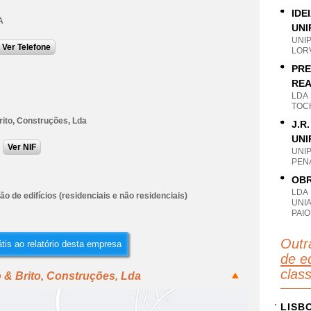
IDE
A
UNI
UNI
Ver Telefone
LOR
PRE
REA
LDA
TOC
rito, Construções, Lda
J.R
UNI
Ver NIF
UNI
PEN
OBR
LDA
o de edifícios (residenciais e não residenciais)
UNIA
PAI
Outr
tis ao relatório desta empresa
de ed
clas
 & Brito, Construções, Lda
LISB