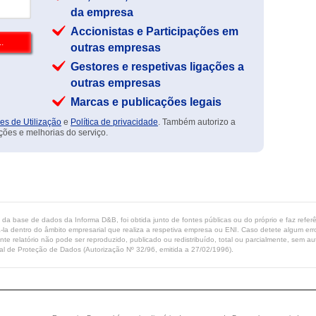
da empresa
Accionistas e Participações em
outras empresas
Gestores e respetivas ligações a
outras empresas
Marcas e publicações legais
es de Utilização
e
Política de privacidade
. Também autorizo a
ções e melhorias do serviço.
ta da base de dados da Informa D&B, foi obtida junto de fontes públicas ou do próprio e faz refe
-la dentro do âmbito empresarial que realiza a respetiva empresa ou ENI. Caso detete algum erro 
ente relatório não pode ser reproduzido, publicado ou redistribuído, total ou parcialmente, sem
l de Proteção de Dados (Autorização Nº 32/96, emitida a 27/02/1996).