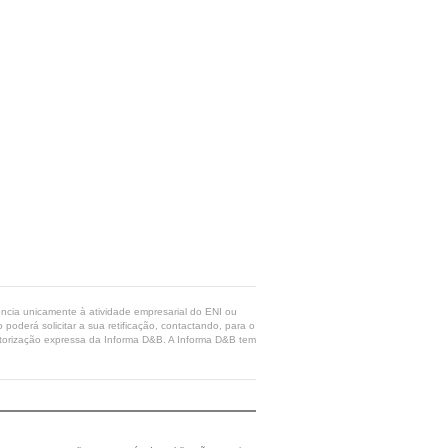
rência unicamente à atividade empresarial do ENI ou
poderá solicitar a sua retificação, contactando, para o
 autorização expressa da Informa D&B. A Informa D&B tem