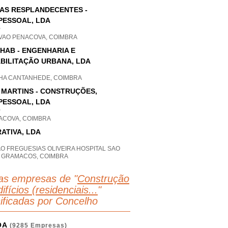
IAS RESPLANDECENTES -
PESSOAL, LDA
P
VAO PENACOVA, COIMBRA
HAB - ENGENHARIA E
BILITAÇÃO URBANA, LDA
HA CANTANHEDE, COIMBRA
. MARTINS - CONSTRUÇÕES,
PESSOAL, LDA
P
ACOVA, COIMBRA
ATIVA, LDA
O FREGUESIAS OLIVEIRA HOSPITAL SAO
O GRAMACOS, COIMBRA
as empresas de "
Construção
ifícios (residenciais...
"
sificadas por Concelho
OA
(9285 Empresas)