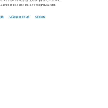
ncontrar novos clientes através da publicação gratuita
a empresa em nosso site, de forma gratuita, hoje
ugal
Condições de uso
Contacto