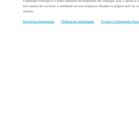
Empresite Portugal é o maior diretório de empresas de Portugal, que o ajuda a e
dos dados de contacto e atividade da sua empresa. Atualize a página web da su
mesmo.
Perguntas frequentes
Política de privacidade
O que é o Empresite Port