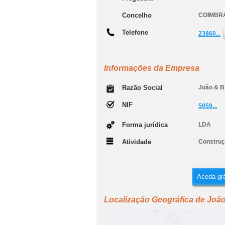
Concelho
COIMBR
Telefone
23860...
Informações da Empresa
Razão Social
João & B
NIF
5059...
Forma jurídica
LDA
Atividade
Construçã
Aceda grá
Localização Geográfica de João