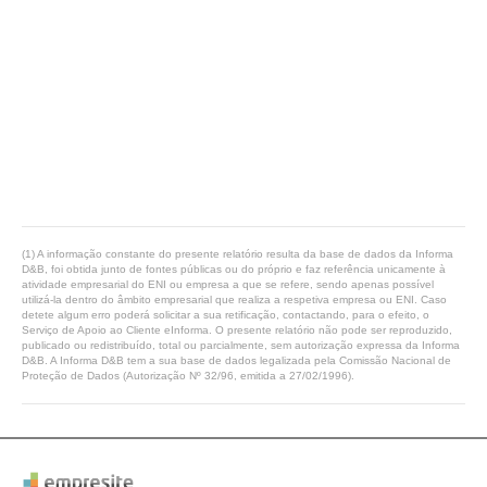
(1) A informação constante do presente relatório resulta da base de dados da Informa
D&B, foi obtida junto de fontes públicas ou do próprio e faz referência unicamente à
atividade empresarial do ENI ou empresa a que se refere, sendo apenas possível
utilizá-la dentro do âmbito empresarial que realiza a respetiva empresa ou ENI. Caso
detete algum erro poderá solicitar a sua retificação, contactando, para o efeito, o
Serviço de Apoio ao Cliente eInforma. O presente relatório não pode ser reproduzido,
publicado ou redistribuído, total ou parcialmente, sem autorização expressa da Informa
D&B. A Informa D&B tem a sua base de dados legalizada pela Comissão Nacional de
Proteção de Dados (Autorização Nº 32/96, emitida a 27/02/1996).