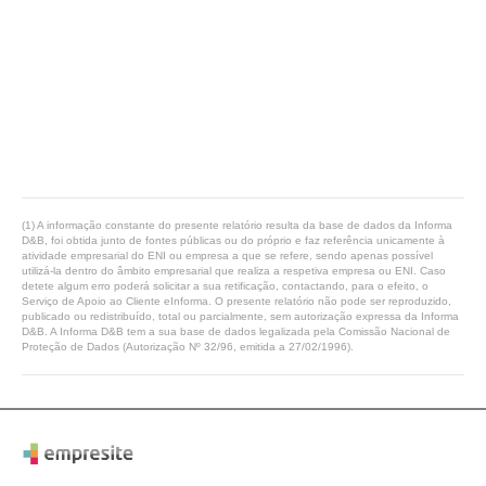
(1) A informação constante do presente relatório resulta da base de dados da Informa
D&B, foi obtida junto de fontes públicas ou do próprio e faz referência unicamente à
atividade empresarial do ENI ou empresa a que se refere, sendo apenas possível
utilizá-la dentro do âmbito empresarial que realiza a respetiva empresa ou ENI. Caso
detete algum erro poderá solicitar a sua retificação, contactando, para o efeito, o
Serviço de Apoio ao Cliente eInforma. O presente relatório não pode ser reproduzido,
publicado ou redistribuído, total ou parcialmente, sem autorização expressa da Informa
D&B. A Informa D&B tem a sua base de dados legalizada pela Comissão Nacional de
Proteção de Dados (Autorização Nº 32/96, emitida a 27/02/1996).