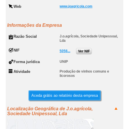
Web
www.joagricola.com
Informações da Empresa
Razão Social
J.o.agrícola, Sociedade Unipessoal,
Lda
NIF
5056...
Ver NIF
Forma jurídica
UNIP
Atividade
Produção de vinhos comuns e
licorosos
Aceda grátis ao relatório desta empresa
Localização Geográfica de J.o.agrícola,
Sociedade Unipessoal, Lda