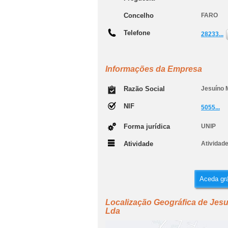
Concelho
FARO
Telefone
28233...
Informações da Empresa
Razão Social
Jesuíno 
NIF
5055...
Forma jurídica
UNIP
Atividade
Atividade
Aceda grá
Localização Geográfica de Jesu
Lda