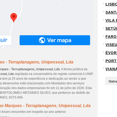
LISB
SANT
VILA
SETÚ
FARO
VISE
ÉVOR
PORT
s - Terraplanagens, Unipessoal, Lda
VIAN
rques - Terraplanagens, Unipessoal, Lda
. A forma jurídica da
soal, Lda
registada na conservatória do registo comercial é UNIP.
esa tem já 25 anos de experiência e dedicação ao sector a que
sa desenvolve está relacionada com Atividades dos serviços
ualização dos dados empresariais foi em 11 de julho de 2026. Esta
O BARTOLOMEU MESSINES SILVES, que pertence ao distrito de
INES, 8375-066.
no Marques - Terraplanagens, Unipessoal, Lda
 foram crescentes em respeito ao ano anterior.