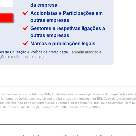
da empresa
Accionistas e Participações em
outras empresas
Gestores e respetivas ligações a
outras empresas
Marcas e publicações legais
es de Utilização
e
Política de privacidade
. Também autorizo a
ções e melhorias do serviço.
ta da base de dados da Informa D&B, foi obtida junto de fontes públicas ou do próprio e faz refe
-la dentro do âmbito empresarial que realiza a respetiva empresa ou ENI. Caso detete algum erro 
ente relatório não pode ser reproduzido, publicado ou redistribuído, total ou parcialmente, sem
l de Proteção de Dados (Autorização Nº 32/96, emitida a 27/02/1996).