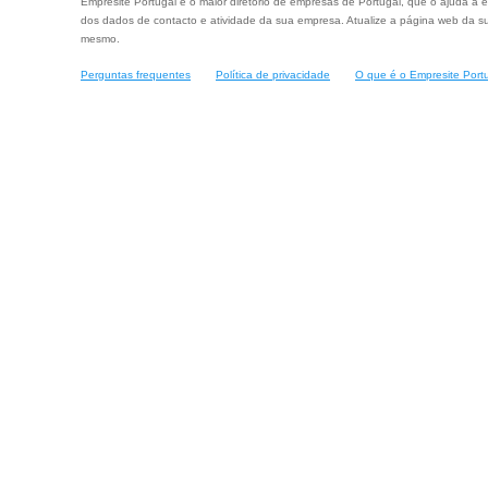
Empresite Portugal é o maior diretório de empresas de Portugal, que o ajuda a e
dos dados de contacto e atividade da sua empresa. Atualize a página web da su
mesmo.
Perguntas frequentes
Política de privacidade
O que é o Empresite Port