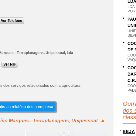
LD
LDA
POR
PAU
Ver Telefone
UNI
UNI
SILV
COO
DE 
Marques - Terraplanagens, Unipessoal, Lda
COO
VAQ
Ver NIF
COO
BAR
C.R.
s dos serviços relacionados com a agricultura
COO
PAD
Outr
tis ao relatório desta empresa
dos s
clas
íno Marques - Terraplanagens, Unipessoal,
BEJA