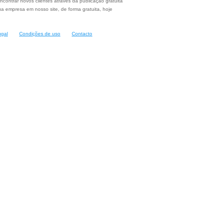
ncontrar novos clientes através da publicação gratuita
a empresa em nosso site, de forma gratuita, hoje
ugal
Condições de uso
Contacto