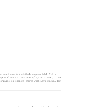
rência unicamente à atividade empresarial do ENI ou
poderá solicitar a sua retificação, contactando, para o
 autorização expressa da Informa D&B. A Informa D&B tem