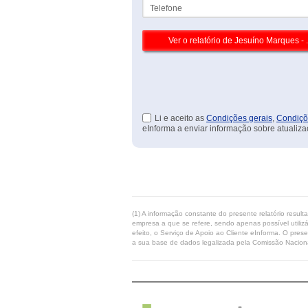
Telefone
Li e aceito as
Condições gerais
,
Condiçõ
eInforma a enviar informação sobre atualiza
(1) A informação constante do presente relatório resul
empresa a que se refere, sendo apenas possível utilizá
efeito, o Serviço de Apoio ao Cliente eInforma. O pres
a sua base de dados legalizada pela Comissão Naciona