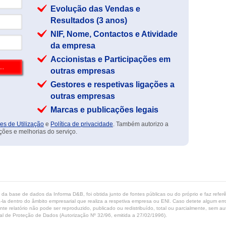
Evolução das Vendas e
Resultados (3 anos)
NIF, Nome, Contactos e Atividade
da empresa
Accionistas e Participações em
outras empresas
Gestores e respetivas ligações a
outras empresas
Marcas e publicações legais
es de Utilização
e
Política de privacidade
. Também autorizo a
ções e melhorias do serviço.
ta da base de dados da Informa D&B, foi obtida junto de fontes públicas ou do próprio e faz refe
-la dentro do âmbito empresarial que realiza a respetiva empresa ou ENI. Caso detete algum erro 
ente relatório não pode ser reproduzido, publicado ou redistribuído, total ou parcialmente, sem
l de Proteção de Dados (Autorização Nº 32/96, emitida a 27/02/1996).