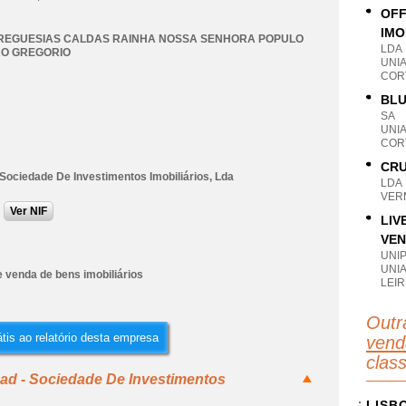
OFF
IMO
FREGUESIAS CALDAS RAINHA NOSSA SENHORA POPULO
LDA
AO GREGORIO
UNI
CORT
BLU
SA
UNI
CORT
CRU
Sociedade De Investimentos Imobiliários, Lda
LDA
VERM
Ver NIF
LIV
VEN
UNI
UNI
 venda de bens imobiliários
LEIR
Outr
tis ao relatório desta empresa
vend
clas
ad - Sociedade De Investimentos
LISB