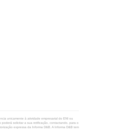
rência unicamente à atividade empresarial do ENI ou
poderá solicitar a sua retificação, contactando, para o
 autorização expressa da Informa D&B. A Informa D&B tem