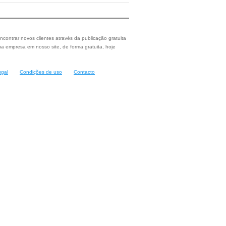
ncontrar novos clientes através da publicação gratuita
a empresa em nosso site, de forma gratuita, hoje
ugal
Condições de uso
Contacto