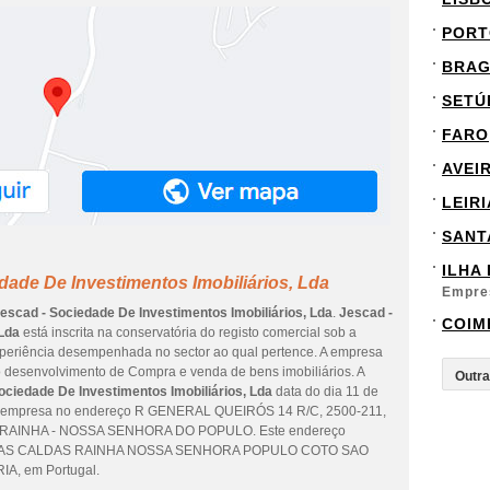
PORT
BRA
SETÚ
FARO
AVEI
LEIRI
SANT
ILHA
dade De Investimentos Imobiliários, Lda
Empre
escad - Sociedade De Investimentos Imobiliários, Lda
.
Jescad -
COIM
 Lda
está inscrita na conservatória do registo comercial sob a
xperiência desempenhada no sector ao qual pertence. A empresa
 o desenvolvimento de Compra e venda de bens imobiliários. A
ociedade De Investimentos Imobiliários, Lda
data do dia 11 de
sta empresa no endereço R GENERAL QUEIRÓS 14 R/C, 2500-211,
AINHA - NOSSA SENHORA DO POPULO. Este endereço
UESIAS CALDAS RAINHA NOSSA SENHORA POPULO COTO SAO
IA, em Portugal.