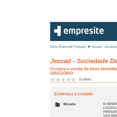
Início Empresite Portugal
Jescad - Sociedad
Jescad - Sociedade De
Compra e venda de bens imob
GREGORIO
(
0
votos)
Endereço e contato
Morada
R GENER
CALDAS 
FREGUE
SAO GR