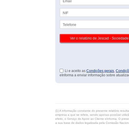
NIF
Telefone
Li e aceito as
Condições gerais
,
Condiçõ
eInforma a enviar informação sobre atualiza
(1) A informação constante do presente relatório resul
empresa a que se refere, sendo apenas possível utilizá
efeito, o Serviço de Apoio ao Cliente eInforma. O pres
a sua base de dados legalizada pela Comissão Naciona