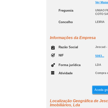
Ver Mapa
Freguesia
UNIAO 
COTO S
Concelho
LEIRIA
Informações da Empresa
Razão Social
Jescad - 
NIF
5083...
Forma jurídica
LDA
Atividade
Compra e
Aceda grá
Localização Geográfica de Jesc
Imobiliários, Lda