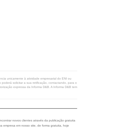
rência unicamente à atividade empresarial do ENI ou
poderá solicitar a sua retificação, contactando, para o
 autorização expressa da Informa D&B. A Informa D&B tem
ncontrar novos clientes através da publicação gratuita
a empresa em nosso site, de forma gratuita, hoje