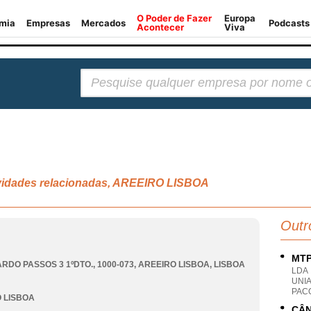
Pesquisar:
tividades relacionadas, AREEIRO LISBOA
Outr
MTP
RDO PASSOS 3 1ºDTO., 1000-073
,
AREEIRO LISBOA
,
LISBOA
LDA
UNI
PACO
 LISBOA
CÂN