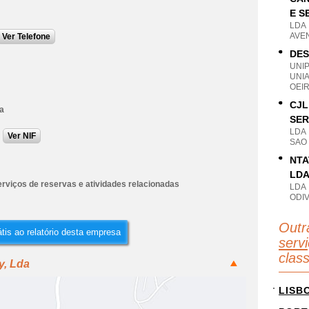
E S
LDA
AVEN
Ver Telefone
DES
UNI
UNI
OEIR
CJL
da
SER
LDA
Ver NIF
SAO
NTA
LD
erviços de reservas e atividades relacionadas
LDA
ODIV
Outr
tis ao relatório desta empresa
servi
clas
y, Lda
LISB