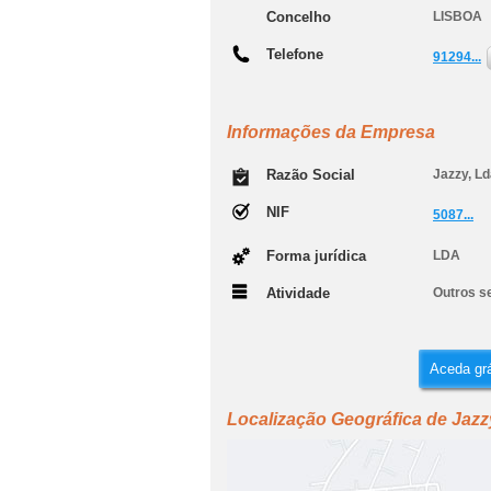
Concelho
LISBOA
Telefone
91294...
Informações da Empresa
Razão Social
Jazzy, L
NIF
5087...
Forma jurídica
LDA
Atividade
Outros s
Aceda grá
Localização Geográfica de Jazz