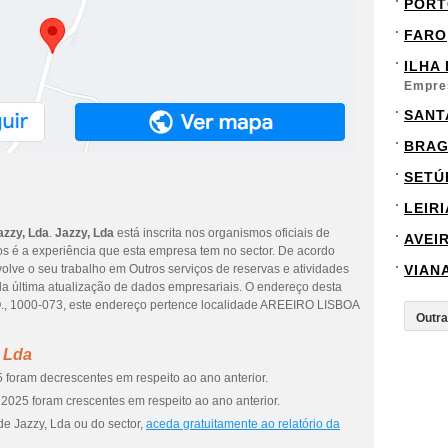
PORT
FARO
ILHA
Empre
SANT
BRA
SETÚ
LEIRI
azzy, Lda
.
Jazzy, Lda
está inscrita nos organismos oficiais de
AVEI
os é a experiência que esta empresa tem no sector. De acordo
lve o seu trabalho em Outros serviços de reservas e atividades
VIAN
 da última atualização de dados empresariais. O endereço desta
1000-073, este endereço pertence localidade AREEIRO LISBOA
 Lda
 foram decrescentes em respeito ao ano anterior.
2025 foram crescentes em respeito ao ano anterior.
de Jazzy, Lda ou do sector,
aceda gratuitamente ao relatório da