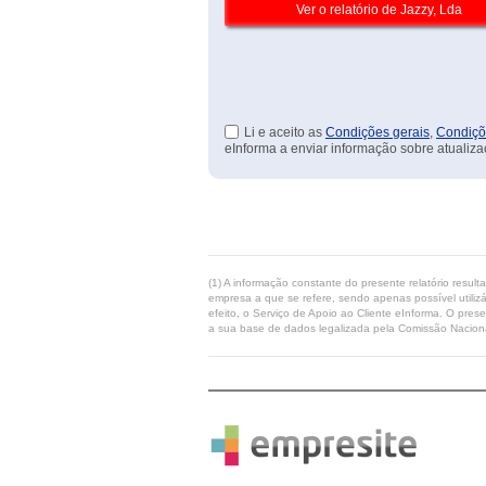
Li e aceito as
Condições gerais
,
Condiçõ
eInforma a enviar informação sobre atualiza
(1) A informação constante do presente relatório resul
empresa a que se refere, sendo apenas possível utilizá
efeito, o Serviço de Apoio ao Cliente eInforma. O pres
a sua base de dados legalizada pela Comissão Naciona