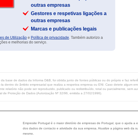
outras empresas
Gestores e respetivas ligações a
outras empresas
Marcas e publicações legais
es de Utilização
e
Política de privacidade
. Também autorizo a
ções e melhorias do serviço.
ta da base de dados da Informa D&B, foi obtida junto de fontes públicas ou do próprio e faz refe
-la dentro do âmbito empresarial que realiza a respetiva empresa ou ENI. Caso detete algum erro 
ente relatório não pode ser reproduzido, publicado ou redistribuído, total ou parcialmente, sem
l de Proteção de Dados (Autorização Nº 32/96, emitida a 27/02/1996).
Empresite Portugal é o maior diretório de empresas de Portugal, que o ajuda a e
dos dados de contacto e atividade da sua empresa. Atualize a página web da su
mesmo.