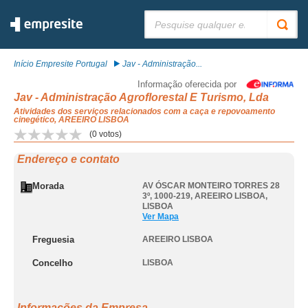
Pesquisar:
Início Empresite Portugal
Jav - Administração...
Informação oferecida por
Jav - Administração Agroflorestal E Turismo, Lda
Atividades dos serviços relacionados com a caça e repovoamento
cinegético, AREEIRO LISBOA
(
0
votos)
Endereço e contato
Morada
AV ÓSCAR MONTEIRO TORRES 28
3º, 1000-219
,
AREEIRO LISBOA
,
LISBOA
Ver Mapa
Freguesia
AREEIRO LISBOA
Concelho
LISBOA
Informações da Empresa