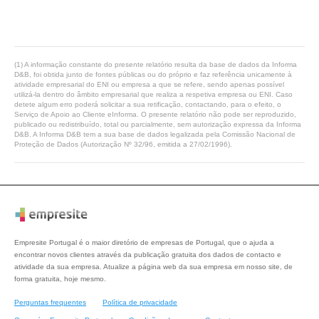
(1) A informação constante do presente relatório resulta da base de dados da Informa
D&B, foi obtida junto de fontes públicas ou do próprio e faz referência unicamente à
atividade empresarial do ENI ou empresa a que se refere, sendo apenas possível
utilizá-la dentro do âmbito empresarial que realiza a respetiva empresa ou ENI. Caso
detete algum erro poderá solicitar a sua retificação, contactando, para o efeito, o
Serviço de Apoio ao Cliente eInforma. O presente relatório não pode ser reproduzido,
publicado ou redistribuído, total ou parcialmente, sem autorização expressa da Informa
D&B. A Informa D&B tem a sua base de dados legalizada pela Comissão Nacional de
Proteção de Dados (Autorização Nº 32/96, emitida a 27/02/1996).
Empresite Portugal é o maior diretório de empresas de Portugal, que o ajuda a
encontrar novos clientes através da publicação gratuita dos dados de contacto e
atividade da sua empresa. Atualize a página web da sua empresa em nosso site, de
forma gratuita, hoje mesmo.
Perguntas frequentes
Política de privacidade