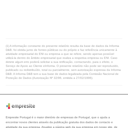
(1) A informação constante do presente relatório resulta da base de dados da Informa
D&B, foi obtida junto de fontes públicas ou do próprio e faz referência unicamente à
atividade empresarial do ENI ou empresa a que se refere, sendo apenas possível
utilizá-la dentro do âmbito empresarial que realiza a respetiva empresa ou ENI. Caso
detete algum erro poderá solicitar a sua retificação, contactando, para o efeito, o
Serviço de Apoio ao Cliente eInforma. O presente relatório não pode ser reproduzido,
publicado ou redistribuído, total ou parcialmente, sem autorização expressa da Informa
D&B. A Informa D&B tem a sua base de dados legalizada pela Comissão Nacional de
Proteção de Dados (Autorização Nº 32/96, emitida a 27/02/1996).
Empresite Portugal é o maior diretório de empresas de Portugal, que o ajuda a
encontrar novos clientes através da publicação gratuita dos dados de contacto e
atividade da sua empresa. Atualize a página web da sua empresa em nosso site, de