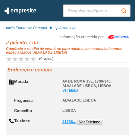
Pesquisar:
Início Empresite Portugal
J.plácido, Lda
Informação oferecida por
J.plácido, Lda
Comércio a retalho de vestuário para adultos, em estabelecimentos
especializados, ALVALADE LISBOA
(
0
votos)
Endereço e contato
Morada
AV DE ROMA 35E, 1700-340
,
ALVALADE LISBOA
,
LISBOA
Ver Mapa
Freguesia
ALVALADE LISBOA
Concelho
LISBOA
Telefone
21796...
Ver Telefone