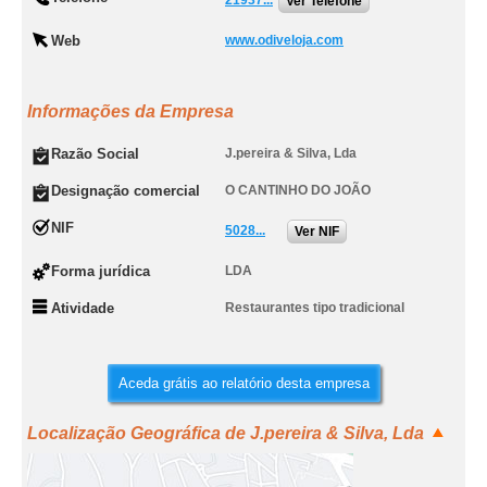
21937...
Ver Telefone
Web
www.odiveloja.com
Informações da Empresa
Razão Social
J.pereira & Silva, Lda
Designação comercial
O CANTINHO DO JOÃO
NIF
5028...
Ver NIF
Forma jurídica
LDA
Atividade
Restaurantes tipo tradicional
Aceda grátis ao relatório desta empresa
Localização Geográfica de J.pereira & Silva, Lda