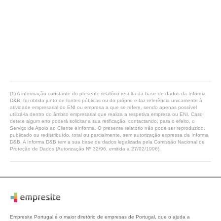
(1) A informação constante do presente relatório resulta da base de dados da Informa
D&B, foi obtida junto de fontes públicas ou do próprio e faz referência unicamente à
atividade empresarial do ENI ou empresa a que se refere, sendo apenas possível
utilizá-la dentro do âmbito empresarial que realiza a respetiva empresa ou ENI. Caso
detete algum erro poderá solicitar a sua retificação, contactando, para o efeito, o
Serviço de Apoio ao Cliente eInforma. O presente relatório não pode ser reproduzido,
publicado ou redistribuído, total ou parcialmente, sem autorização expressa da Informa
D&B. A Informa D&B tem a sua base de dados legalizada pela Comissão Nacional de
Proteção de Dados (Autorização Nº 32/96, emitida a 27/02/1996).
Empresite Portugal é o maior diretório de empresas de Portugal, que o ajuda a