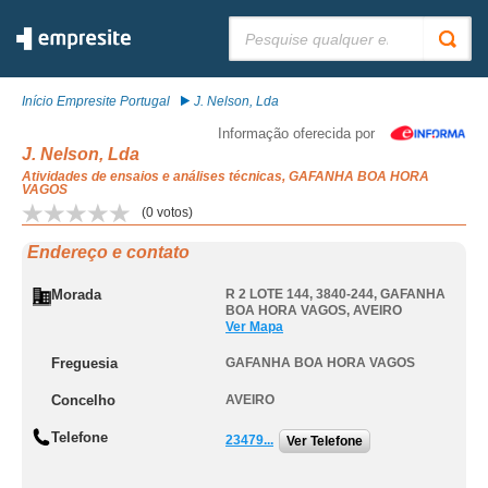
Pesquisar:
Início Empresite Portugal
J. Nelson, Lda
Informação oferecida por
J. Nelson, Lda
Atividades de ensaios e análises técnicas, GAFANHA BOA HORA
VAGOS
(
0
votos)
Endereço e contato
Morada
R 2 LOTE 144, 3840-244
,
GAFANHA
BOA HORA VAGOS
,
AVEIRO
Ver Mapa
Freguesia
GAFANHA BOA HORA VAGOS
Concelho
AVEIRO
Telefone
23479...
Ver Telefone