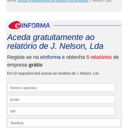
sector,
aceda gratuitamente ao relatório da empresa
J. Nelson, Lda.
eInf
Aceda gratuitamente ao
relatório de J. Nelson, Lda
Registe-se na
eInforma
e obtenha
5 relatórios
de
empresa
grátis
Em 10 segundos terá acesso ao relatório de J. Nelson, Lda
Nome e apelidos
Email
NIF
Telefone