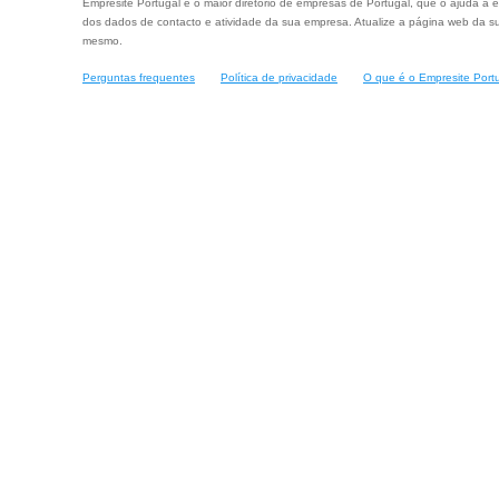
Empresite Portugal é o maior diretório de empresas de Portugal, que o ajuda a e
dos dados de contacto e atividade da sua empresa. Atualize a página web da su
mesmo.
Perguntas frequentes
Política de privacidade
O que é o Empresite Port