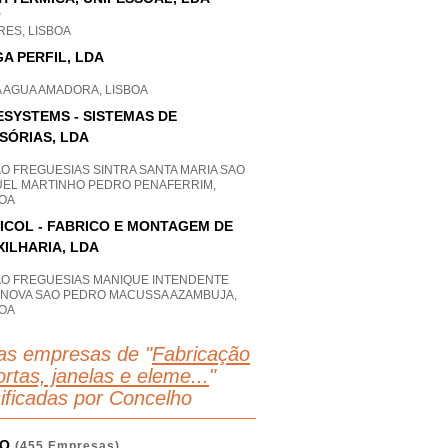
P
RES, LISBOA
A PERFIL, LDA
A AGUA AMADORA, LISBOA
ESYSTEMS - SISTEMAS DE
ISÓRIAS, LDA
O FREGUESIAS SINTRA SANTA MARIA SAO
UEL MARTINHO PEDRO PENAFERRIM,
BOA
ICOL - FABRICO E MONTAGEM DE
XILHARIA, LDA
AO FREGUESIAS MANIQUE INTENDENTE
A NOVA SAO PEDRO MACUSSA AZAMBUJA,
BOA
as empresas de "
Fabricação
rtas, janelas e eleme...
"
sificadas por Concelho
O
(455 Empresas)