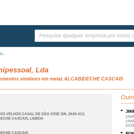
Pesquisar:
,...
nipessoal, Lda
 elementos similares em metal, ALCABIDECHE CASCAIS
Outr
JMI
OS VELHOS CASAL DE SÃO JOSÉ S/N, 2645-413
,
UNI
DECHE CASCAIS
,
LISBOA
UNI
ESTE
DECHE CASCAIS
PON