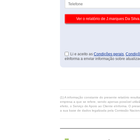
Telefone
Li e aceito as
Condições gerais
,
Condiçõ
eInforma a enviar informação sobre atualiza
(1) A informação constante do presente relatório resul
empresa a que se refere, sendo apenas possível utilizá
efeito, o Serviço de Apoio ao Cliente eInforma. O pres
a sua base de dados legalizada pela Comissão Naciona