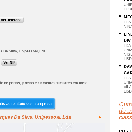
UNI
LOU
MEG
Ver Telefone
LDA
MIN
LIN
DIV
LDA
UNIA
s Da Silva, Unipessoal, Lda
MIG
LIS
Ver NIF
DAV
CAI
LDA
UNI
o de portas, janelas e elementos similares em metal
VIL
LIS
Outr
tis ao relatório desta empresa
de po
clas
rques Da Silva, Unipessoal, Lda
PORT