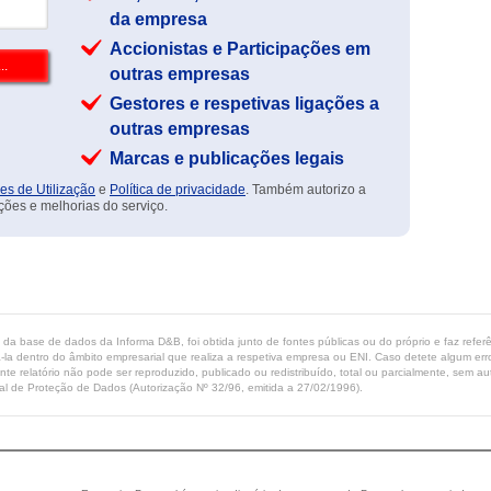
da empresa
Accionistas e Participações em
outras empresas
Gestores e respetivas ligações a
outras empresas
Marcas e publicações legais
es de Utilização
e
Política de privacidade
. Também autorizo a
ções e melhorias do serviço.
ta da base de dados da Informa D&B, foi obtida junto de fontes públicas ou do próprio e faz refe
-la dentro do âmbito empresarial que realiza a respetiva empresa ou ENI. Caso detete algum erro 
ente relatório não pode ser reproduzido, publicado ou redistribuído, total ou parcialmente, sem
l de Proteção de Dados (Autorização Nº 32/96, emitida a 27/02/1996).