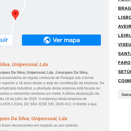
BRA
LISB
AVEI
LEIRI
VISE
SANT
FARO
ilva, Unipessoal, Lda
SETÚ
rques Da Silva, Unipessoal, Lda
.
J.marques Da Silva,
conservatória do registo comercial de Portugal sob a forma
COIM
 é superior a 18 anos desde a data de constituição da empresa. De
rmalizada Industrial, a atividade desta empresa está focada no
nelas e elementos similares em metal. A última atualização da
dia 18 de julho de 2026. O endereço desta empresa de
S CASAL DE SÃO JOSÉ S/N, 2645-413. O distrito a que
ues Da Silva, Unipessoal, Lda
 foram decrescentes em respeito ao ano anterior.