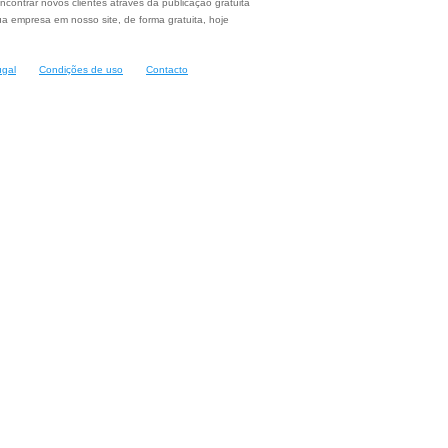
ncontrar novos clientes através da publicação gratuita
a empresa em nosso site, de forma gratuita, hoje
ugal
Condições de uso
Contacto