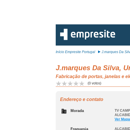
Início Empresite Portugal
J.marques Da Silva
J.marques Da Silva, U
Fabricação de portas, janelas e
(
0
votos)
Endereço e contato
Morada
TV CAMP
ALCABI
Ver Mapa
Freguesia
ALCABI