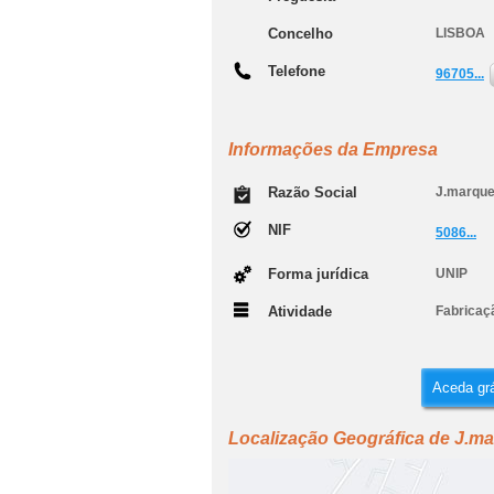
Concelho
LISBOA
Telefone
96705...
Informações da Empresa
Razão Social
J.marque
NIF
5086...
Forma jurídica
UNIP
Atividade
Fabricaçã
Aceda grá
Localização Geográfica de J.ma