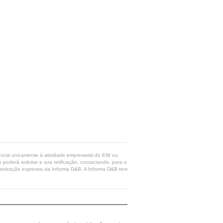
rência unicamente à atividade empresarial do ENI ou
poderá solicitar a sua retificação, contactando, para o
 autorização expressa da Informa D&B. A Informa D&B tem