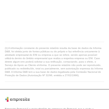
(1) A informação constante do presente relatório resulta da base de dados da Informa
D&B, foi obtida junto de fontes públicas ou do próprio e faz referência unicamente à
atividade empresarial do ENI ou empresa a que se refere, sendo apenas possível
utilizá-la dentro do âmbito empresarial que realiza a respetiva empresa ou ENI. Caso
detete algum erro poderá solicitar a sua retificação, contactando, para o efeito, o
Serviço de Apoio ao Cliente eInforma. O presente relatório não pode ser reproduzido,
publicado ou redistribuído, total ou parcialmente, sem autorização expressa da Informa
D&B. A Informa D&B tem a sua base de dados legalizada pela Comissão Nacional de
Proteção de Dados (Autorização Nº 32/96, emitida a 27/02/1996).
Empresite Portugal é o maior diretório de empresas de Portugal, que o ajuda a