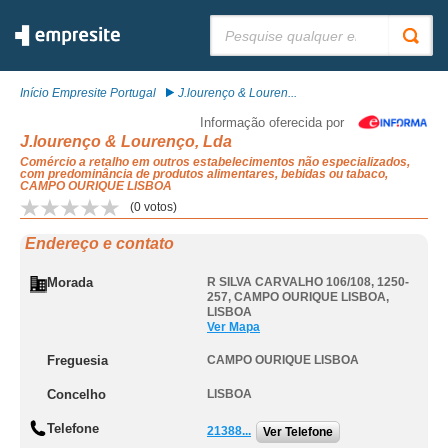
Pesquisar:
Início Empresite Portugal
J.lourenço & Louren...
Informação oferecida por
J.lourenço & Lourenço, Lda
Comércio a retalho em outros estabelecimentos não especializados,
com predominância de produtos alimentares, bebidas ou tabaco,
CAMPO OURIQUE LISBOA
(
0
votos)
Endereço e contato
Morada
R SILVA CARVALHO 106/108, 1250-
257
,
CAMPO OURIQUE LISBOA
,
LISBOA
Ver Mapa
Freguesia
CAMPO OURIQUE LISBOA
Concelho
LISBOA
Telefone
21388...
Ver Telefone