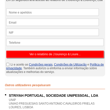
Em 10 segundos terá acesso ao relatório de J.lourenço & Lourenço, Lda
Nome e apelidos
Email
NIF
Telefone
Li e aceito as
Condições gerais
,
Condições de Utilização
e
Política de
privacidade
. Também autorizo a eInforma a enviar informação sobre
atualizações e melhorias do serviço.
Outros utilizadores pesquisaram
STRIYAH PORTUGAL, SOCIEDADE UNIPESSOAL, LDA
UNIP
UNIAO FREGUESIAS SANTO ANTONIO CAVALEIROS FRIELAS
LOURES, LISBOA