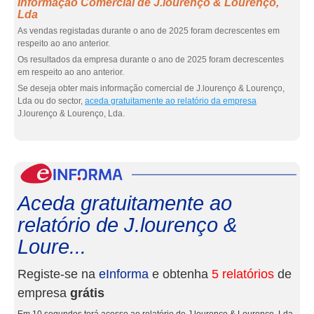
Informação Comercial de J.lourenço & Lourenço,
Lda
As vendas registadas durante o ano de 2025 foram decrescentes em
respeito ao ano anterior.
Os resultados da empresa durante o ano de 2025 foram decrescentes
em respeito ao ano anterior.
Se deseja obter mais informação comercial de J.lourenço & Lourenço,
Lda ou do sector,
aceda gratuitamente ao relatório da empresa
J.lourenço & Lourenço, Lda.
eInf
Aceda gratuitamente ao
relatório de J.lourenço &
Loure...
Registe-se na
eInforma
e obtenha
5 relatórios
de
empresa
grátis