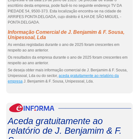
Empresite é da data 29 de julho de 2026. Se precisar de visitar o
escritório desta empresa, pode fazê-lo no seguinte endereço TV DA
PIEDADE 54, 9500-373. Esta localização encontra-se na cidade de
ARRIFES PONTA DELGADA, cujo distrito é ILHA DE SÃO MIGUEL -
PONTA DELGADA.
Informação Comercial de J. Benjamim & F. Sousa,
Unipessoal, Lda
As vendas registadas durante o ano de 2025 foram crescentes em
respeito ao ano anterior.
Os resultados da empresa durante o ano de 2025 foram crescentes em
respeito ao ano anterior.
Se deseja obter mais informação comercial de J. Benjamim & F. Sousa,
Unipessoal, Lda ou do sector,
aceda gratuitamente ao relatório da
empresa
J. Benjamim & F. Sousa, Unipessoal, Lda.
eInf
Aceda gratuitamente ao
relatório de J. Benjamim & F.