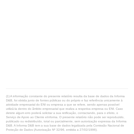
(1) A informação constante do presente relatório resulta da base de dados da Informa
D&B, foi obtida junto de fontes públicas ou do próprio e faz referência unicamente à
atividade empresarial do ENI ou empresa a que se refere, sendo apenas possível
utilizá-la dentro do âmbito empresarial que realiza a respetiva empresa ou ENI. Caso
detete algum erro poderá solicitar a sua retificação, contactando, para o efeito, o
Serviço de Apoio ao Cliente eInforma. O presente relatório não pode ser reproduzido,
publicado ou redistribuído, total ou parcialmente, sem autorização expressa da Informa
D&B. A Informa D&B tem a sua base de dados legalizada pela Comissão Nacional de
Proteção de Dados (Autorização Nº 32/96, emitida a 27/02/1996).