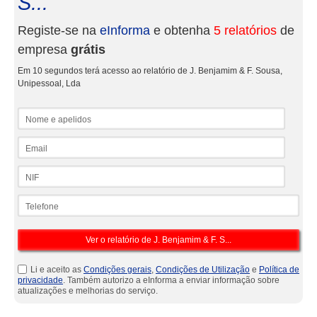
S...
Registe-se na
eInforma
e obtenha
5 relatórios
de
empresa
grátis
Em 10 segundos terá acesso ao relatório de J. Benjamim & F. Sousa,
Unipessoal, Lda
Nome e apelidos
Email
NIF
Telefone
Li e aceito as
Condições gerais
,
Condições de Utilização
e
Política de
privacidade
. Também autorizo a eInforma a enviar informação sobre
atualizações e melhorias do serviço.