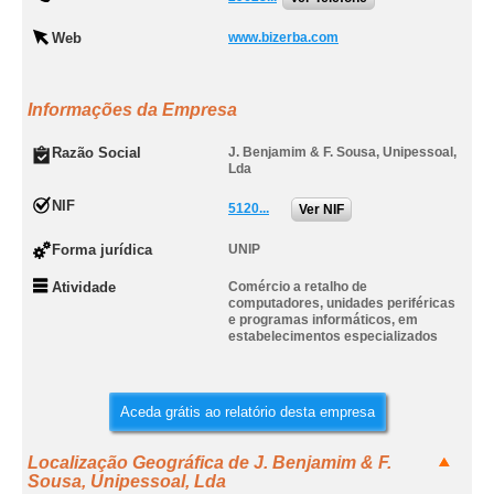
Web
www.bizerba.com
Informações da Empresa
Razão Social
J. Benjamim & F. Sousa, Unipessoal,
Lda
NIF
5120...
Ver NIF
Forma jurídica
UNIP
Atividade
Comércio a retalho de
computadores, unidades periféricas
e programas informáticos, em
estabelecimentos especializados
Aceda grátis ao relatório desta empresa
Localização Geográfica de J. Benjamim & F.
Sousa, Unipessoal, Lda