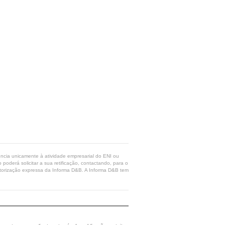
rência unicamente à atividade empresarial do ENI ou
poderá solicitar a sua retificação, contactando, para o
 autorização expressa da Informa D&B. A Informa D&B tem