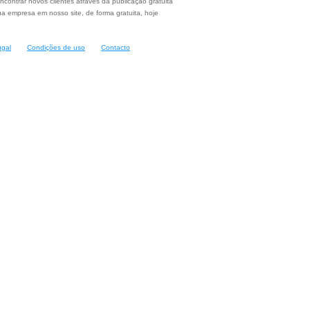
ncontrar novos clientes através da publicação gratuita
a empresa em nosso site, de forma gratuita, hoje
ugal
Condições de uso
Contacto