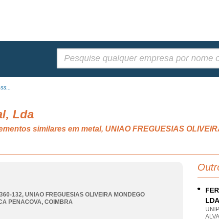
Pesquisar:
ss...
l, Lda
 e elementos similares em metal, UNIAO FREGUESIAS OL
Outr
FER
360-132
,
UNIAO FREGUESIAS OLIVEIRA MONDEGO
LD
CA PENACOVA
,
COIMBRA
UNI
ALV