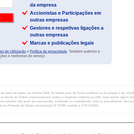
da empresa
Accionistas e Participações em
outras empresas
Gestores e respetivas ligações a
outras empresas
Marcas e publicações legais
es de Utilização
e
Política de privacidade
. Também autorizo a
ções e melhorias do serviço.
ta da base de dados da Informa D&B, foi obtida junto de fontes públicas ou do próprio e faz refe
-la dentro do âmbito empresarial que realiza a respetiva empresa ou ENI. Caso detete algum erro 
ente relatório não pode ser reproduzido, publicado ou redistribuído, total ou parcialmente, sem
l de Proteção de Dados (Autorização Nº 32/96, emitida a 27/02/1996).