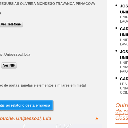
REGUESIAS OLIVEIRA MONDEGO TRAVANCA PENACOVA
JOS
UNI
A
UNI
LAGA
Ver Telefone
CAR
UNI
UNI
LAVO
JOS
e, Unipessoal, Lda
UNI
UNI
Ver NIF
UNIA
PAI
CAR
LDA
o de portas, janelas e elementos similares em metal
UNI
COI
Outr
tis ao relatório desta empresa
de po
clas
lbuche, Unipessoal, Lda