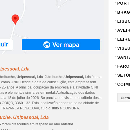
PORT
BRA
LISB
AVEI
LEIRI
VISE
SANT
FARO
ipessoal, Lda
SETÚ
.belbuche, Unipessoal, Lda
.
J.belbuche, Unipessoal, Lda
é uma
s como UNIP. Desde a data de constituição, esta empresa tem
COIM
e 25 anos. A principal ocupação da empresa é a atividade CINI
las e elementos similares em metal. A atualização dos dados
ta 18 de julho de 2026. Se precisar de visitar o escritório desta
o COIÇO, 3360-132. Esta localização encontra-se na cidade de
RAVANCA PENACOVA, cujo distrito é COIMBRA.
uche, Unipessoal, Lda
 foram crescentes em respeito ao ano anterior.