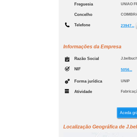
Freguesia
UNIAO F
Concelho
COIMBR
Telefone
23947...
Informações da Empresa
Razão Social
J.belbuch
NIF
5056...
Forma jurídica
UNIP
Atividade
Fabricaçã
Aceda grá
Localização Geográfica de J.be