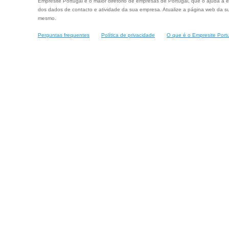
Empresite Portugal é o maior diretório de empresas de Portugal, que o ajuda a e
dos dados de contacto e atividade da sua empresa. Atualize a página web da su
mesmo.
Perguntas frequentes
Política de privacidade
O que é o Empresite Port