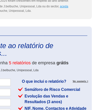
2025 foram crescentes em respeito ao ano anterior.
de J.belbuche, Unipessoal, Lda ou do sector,
aceda
buche, Unipessoal, Lda.
eInforma
e ao relatório de
...
enha
5 relatórios
de empresa
grátis
 J.belbuche, Unipessoal, Lda
O que inclui o relatório?
Ver exemplo >
Semáforo de Risco Comercial
Evolução das Vendas e
Resultados (3 anos)
NIF, Nome, Contactos e Atividade