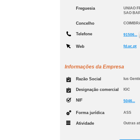
Freguesia
UNIAO F
SAO BA
Concelho
COIMBR
Telefone
91506...
Web
fd.uc.pt
Informações da Empresa
Razão Social
Ius Gent
Designação comercial
IGC
NIF
5046...
Forma jurídica
ASS
Atividade
Outras at