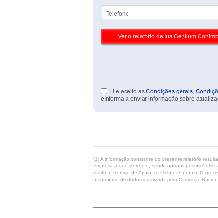
Telefone
Li e aceito as
Condições gerais
,
Condiçõ
eInforma a enviar informação sobre atualiza
(1) A informação constante do presente relatório resul
empresa a que se refere, sendo apenas possível utilizá
efeito, o Serviço de Apoio ao Cliente eInforma. O pres
a sua base de dados legalizada pela Comissão Naciona