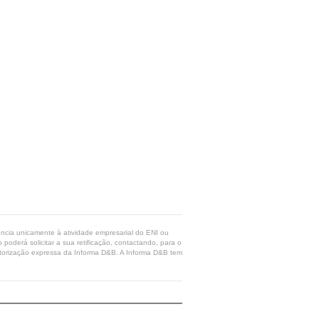
rência unicamente à atividade empresarial do ENI ou
poderá solicitar a sua retificação, contactando, para o
 autorização expressa da Informa D&B. A Informa D&B tem