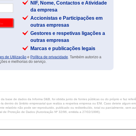
NIF, Nome, Contactos e Atividade
da empresa
Accionistas e Participações em
outras empresas
Gestores e respetivas ligações a
outras empresas
Marcas e publicações legais
es de Utilização
e
Política de privacidade
. Também autorizo a
ções e melhorias do serviço.
ta da base de dados da Informa D&B, foi obtida junto de fontes públicas ou do próprio e faz refe
-la dentro do âmbito empresarial que realiza a respetiva empresa ou ENI. Caso detete algum erro 
ente relatório não pode ser reproduzido, publicado ou redistribuído, total ou parcialmente, sem
l de Proteção de Dados (Autorização Nº 32/96, emitida a 27/02/1996).