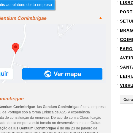
LISB
tis ao relatório desta empresa
PORT
 Gentium Conimbrigae
SETÚ
BRA
COIM
FARO
AVEI
SANT
LEIRI
VISE
onimbrigae
Gentium Conimbrigae
.
Ius Gentium Conimbrigae
é uma empresa
al de Portugal sob a forma jurídica de ASS. A experiência
ata de constituição da empresa. De acordo com a Classificação
vidade desta empresa está focada no desenvolvimento de Outras
ização da
Ius Gentium Conimbrigae
é do dia 23 de janeiro de