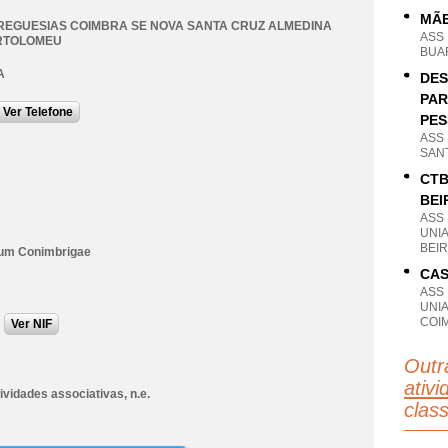
MÃE
REGUESIAS COIMBRA SE NOVA SANTA CRUZ ALMEDINA
ASS
RTOLOMEU
BUAR
A
DES
PAR
Ver Telefone
PES
ASS
SANT
CTB
BEI
ASS
UNI
BEIR
ium Conimbrigae
CAS
ASS
UNI
COI
Ver NIF
Outr
ativi
ividades associativas, n.e.
clas