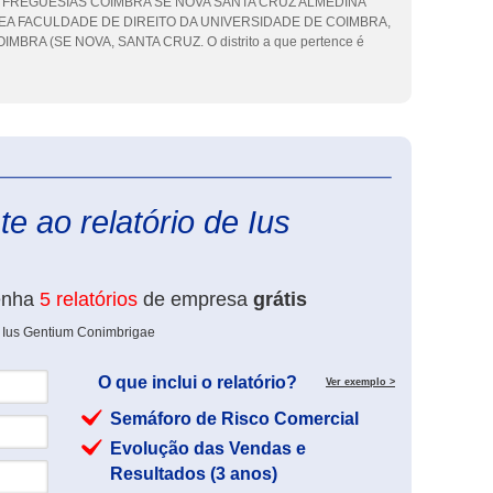
IAO FREGUESIAS COIMBRA SE NOVA SANTA CRUZ ALMEDINA
EA FACULDADE DE DIREITO DA UNIVERSIDADE DE COIMBRA,
BRA (SE NOVA, SANTA CRUZ. O distrito a que pertence é
eInforma
e ao relatório de Ius
enha
5 relatórios
de empresa
grátis
e Ius Gentium Conimbrigae
O que inclui o relatório?
Ver exemplo >
Semáforo de Risco Comercial
Evolução das Vendas e
Resultados (3 anos)