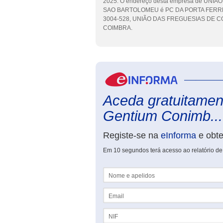
2025. O endereço desta empresa de UN
SAO BARTOLOMEU é PC DA PORTA FERR
3004-528, UNIÃO DAS FREGUESIAS DE COIM
COIMBRA.
Aceda gratuitament
Gentium Conimb...
Registe-se na
eInforma
e obt
Em 10 segundos terá acesso ao relatório d
Nome e apelidos
Email
NIF