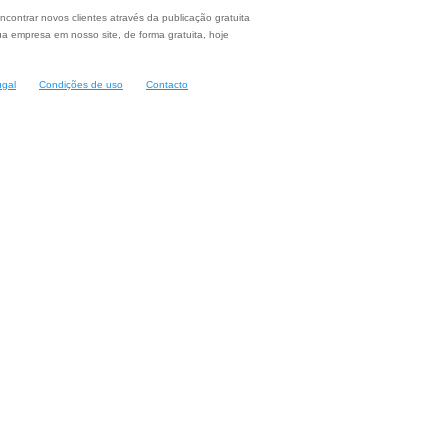
ncontrar novos clientes através da publicação gratuita
a empresa em nosso site, de forma gratuita, hoje
ugal
Condições de uso
Contacto