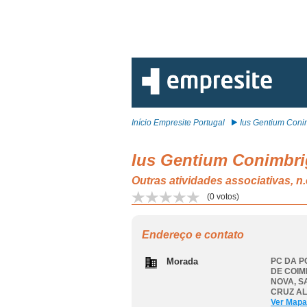
Início Empresite Portugal
Ius Gentium Conim
Ius Gentium Conimbri
Outras atividades associativ
(
0
votos)
Endereço e contato
Morada
PC DA P
DE COIM
NOVA, S
CRUZ A
Ver Mapa