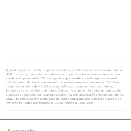
(1) A informação constante do presente relatório resulta da base de dados da Informa
D&B, foi obtida junto de fontes públicas ou do próprio e faz referência unicamente à
atividade empresarial do ENI ou empresa a que se refere, sendo apenas possível
utilizá-la dentro do âmbito empresarial que realiza a respetiva empresa ou ENI. Caso
detete algum erro poderá solicitar a sua retificação, contactando, para o efeito, o
Serviço de Apoio ao Cliente eInforma. O presente relatório não pode ser reproduzido,
publicado ou redistribuído, total ou parcialmente, sem autorização expressa da Informa
D&B. A Informa D&B tem a sua base de dados legalizada pela Comissão Nacional de
Proteção de Dados (Autorização Nº 32/96, emitida a 27/02/1996).