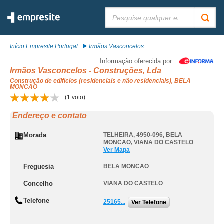
Pesquisar:
Início Empresite Portugal
Irmãos Vasconcelos ...
Informação oferecida por
Irmãos Vasconcelos - Construções, Lda
Construção de edifícios (residenciais e não residenciais), BELA
MONCAO
(
1
voto)
Endereço e contato
Morada
TELHEIRA, 4950-096
,
BELA
MONCAO
,
VIANA DO CASTELO
Ver Mapa
Freguesia
BELA MONCAO
Concelho
VIANA DO CASTELO
Telefone
25165...
Ver Telefone