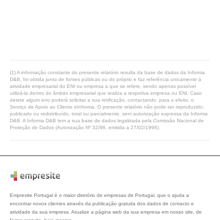
(1) A informação constante do presente relatório resulta da base de dados da Informa
D&B, foi obtida junto de fontes públicas ou do próprio e faz referência unicamente à
atividade empresarial do ENI ou empresa a que se refere, sendo apenas possível
utilizá-la dentro do âmbito empresarial que realiza a respetiva empresa ou ENI. Caso
detete algum erro poderá solicitar a sua retificação, contactando, para o efeito, o
Serviço de Apoio ao Cliente eInforma. O presente relatório não pode ser reproduzido,
publicado ou redistribuído, total ou parcialmente, sem autorização expressa da Informa
D&B. A Informa D&B tem a sua base de dados legalizada pela Comissão Nacional de
Proteção de Dados (Autorização Nº 32/96, emitida a 27/02/1996).
Empresite Portugal é o maior diretório de empresas de Portugal, que o ajuda a
encontrar novos clientes através da publicação gratuita dos dados de contacto e
atividade da sua empresa. Atualize a página web da sua empresa em nosso site, de