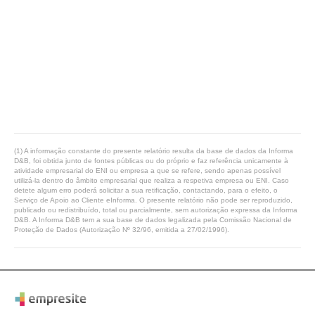
(1) A informação constante do presente relatório resulta da base de dados da Informa
D&B, foi obtida junto de fontes públicas ou do próprio e faz referência unicamente à
atividade empresarial do ENI ou empresa a que se refere, sendo apenas possível
utilizá-la dentro do âmbito empresarial que realiza a respetiva empresa ou ENI. Caso
detete algum erro poderá solicitar a sua retificação, contactando, para o efeito, o
Serviço de Apoio ao Cliente eInforma. O presente relatório não pode ser reproduzido,
publicado ou redistribuído, total ou parcialmente, sem autorização expressa da Informa
D&B. A Informa D&B tem a sua base de dados legalizada pela Comissão Nacional de
Proteção de Dados (Autorização Nº 32/96, emitida a 27/02/1996).