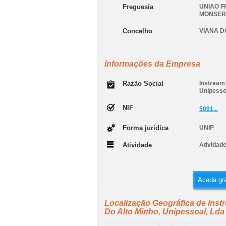
Freguesia
UNIAO F
MONSER
Concelho
VIANA D
Informações da Empresa
Razão Social
Instream 
Unipesso
NIF
5091...
Forma jurídica
UNIP
Atividade
Atividade
Aceda grá
Localização Geográfica de Instr
Do Alto Minho, Unipessoal, Lda