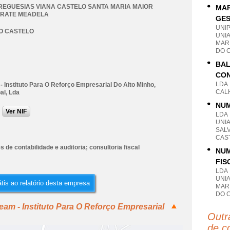
REGUESIAS VIANA CASTELO SANTA MARIA MAIOR
MAR
RATE MEADELA
GES
UNI
O CASTELO
UNI
MAR
DO 
BAL
CON
LDA
- Instituto Para O Reforço Empresarial Do Alto Minho,
CALH
al, Lda
NUM
Ver NIF
LDA
UNI
SAL
CAS
s de contabilidade e auditoria; consultoria fiscal
NUM
FIS
LDA
UNI
tis ao relatório desta empresa
MAR
DO 
eam - Instituto Para O Reforço Empresarial
Outr
de co