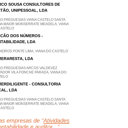
CO SOUSA CONSULTORES DE
TÃO, UNIPESSOAL, LDA
P
AO FREGUESIAS VIANA CASTELO SANTA
IA MAIOR MONSERRATE MEADELA, VIANA
CASTELO
CÃO DOS NÚMEROS -
TABILIDADE, LDA
EIROS PONTE LIMA, VIANA DO CASTELO
ERARESTA, LDA
AO FREGUESIAS ARCOS VALDEVEZ
VADOR VILA FONCHE PARADA, VIANA DO
TELO
ERDILIGENTE - CONSULTORIA
CAL, LDA
AO FREGUESIAS VIANA CASTELO SANTA
IA MAIOR MONSERRATE MEADELA, VIANA
CASTELO
as empresas de "
Atividades
ntabilidade e auditor...
"