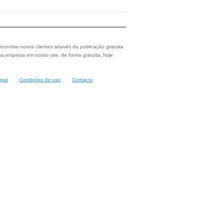
ncontrar novos clientes através da publicação gratuita
a empresa em nosso site, de forma gratuita, hoje
ugal
Condições de uso
Contacto