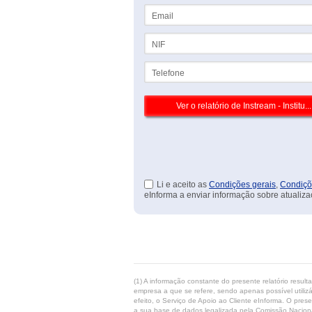
Email
NIF
Telefone
Li e aceito as
Condições gerais
,
Condiçõ
eInforma a enviar informação sobre atualiza
(1) A informação constante do presente relatório resul
empresa a que se refere, sendo apenas possível utilizá
efeito, o Serviço de Apoio ao Cliente eInforma. O pres
a sua base de dados legalizada pela Comissão Naciona