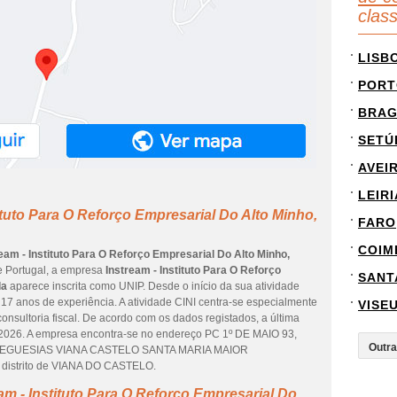
clas
LISB
PORT
BRA
SETÚ
AVEI
LEIRI
ituto Para O Reforço Empresarial Do Alto Minho,
FARO
COIM
eam - Instituto Para O Reforço Empresarial Do Alto Minho,
de Portugal, a empresa
Instream - Instituto Para O Reforço
SANT
da
aparece inscrita como UNIP. Desde o início da sua atividade
17 anos de experiência. A atividade CINI centra-se especialmente
VISE
consultoria fiscal. De acordo com os dados registados, a última
e 2026. A empresa encontra-se no endereço PC 1º DE MAIO 93,
 FREGUESIAS VIANA CASTELO SANTA MARIA MAIOR
istrito de VIANA DO CASTELO.
am - Instituto Para O Reforço Empresarial Do