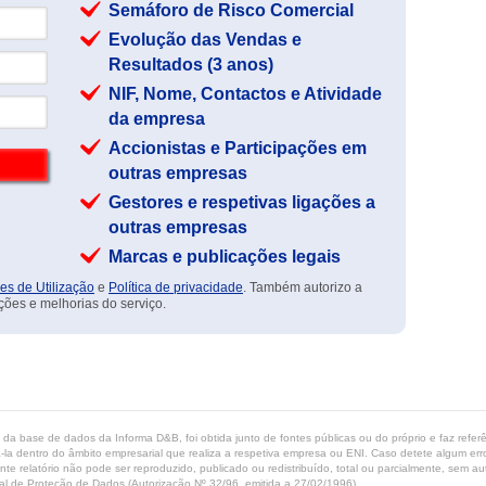
Semáforo de Risco Comercial
Evolução das Vendas e
Resultados (3 anos)
NIF, Nome, Contactos e Atividade
da empresa
Accionistas e Participações em
outras empresas
Gestores e respetivas ligações a
outras empresas
Marcas e publicações legais
es de Utilização
e
Política de privacidade
. Também autorizo a
ções e melhorias do serviço.
ta da base de dados da Informa D&B, foi obtida junto de fontes públicas ou do próprio e faz refe
-la dentro do âmbito empresarial que realiza a respetiva empresa ou ENI. Caso detete algum erro 
ente relatório não pode ser reproduzido, publicado ou redistribuído, total ou parcialmente, sem
l de Proteção de Dados (Autorização Nº 32/96, emitida a 27/02/1996).