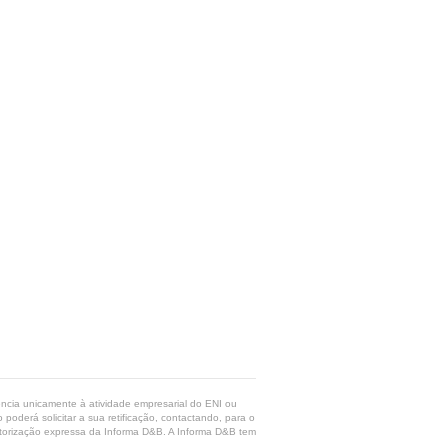
rência unicamente à atividade empresarial do ENI ou
poderá solicitar a sua retificação, contactando, para o
 autorização expressa da Informa D&B. A Informa D&B tem