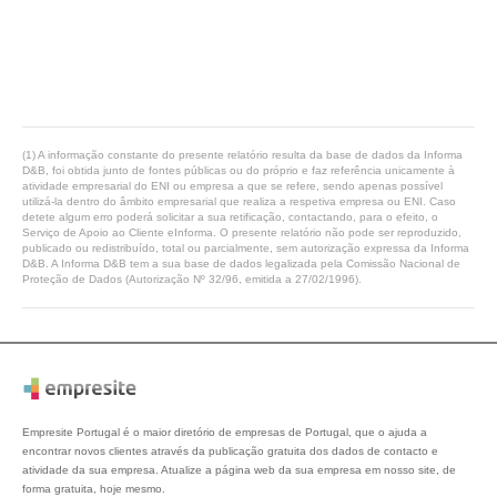
(1) A informação constante do presente relatório resulta da base de dados da Informa
D&B, foi obtida junto de fontes públicas ou do próprio e faz referência unicamente à
atividade empresarial do ENI ou empresa a que se refere, sendo apenas possível
utilizá-la dentro do âmbito empresarial que realiza a respetiva empresa ou ENI. Caso
detete algum erro poderá solicitar a sua retificação, contactando, para o efeito, o
Serviço de Apoio ao Cliente eInforma. O presente relatório não pode ser reproduzido,
publicado ou redistribuído, total ou parcialmente, sem autorização expressa da Informa
D&B. A Informa D&B tem a sua base de dados legalizada pela Comissão Nacional de
Proteção de Dados (Autorização Nº 32/96, emitida a 27/02/1996).
Empresite Portugal é o maior diretório de empresas de Portugal, que o ajuda a
encontrar novos clientes através da publicação gratuita dos dados de contacto e
atividade da sua empresa. Atualize a página web da sua empresa em nosso site, de
forma gratuita, hoje mesmo.