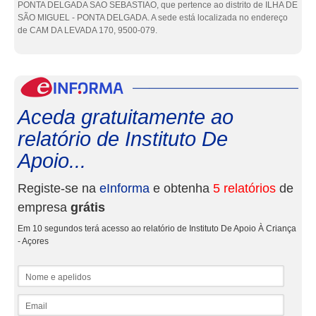
PONTA DELGADA SAO SEBASTIAO, que pertence ao distrito de ILHA DE
SÃO MIGUEL - PONTA DELGADA. A sede está localizada no endereço
de CAM DA LEVADA 170, 9500-079.
eInf
Aceda gratuitamente ao
relatório de Instituto De
Apoio...
Registe-se na
eInforma
e obtenha
5 relatórios
de
empresa
grátis
Em 10 segundos terá acesso ao relatório de Instituto De Apoio À Criança
- Açores
Nome e apelidos
Email