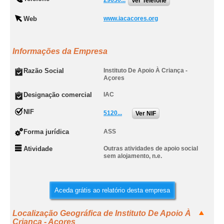
29630...
Ver Telefone
Web
www.iacacores.org
Informações da Empresa
Razão Social
Instituto De Apoio À Criança -
Açores
Designação comercial
IAC
NIF
5120...
Ver NIF
Forma jurídica
ASS
Atividade
Outras atividades de apoio social
sem alojamento, n.e.
Aceda grátis ao relatório desta empresa
Localização Geográfica de Instituto De Apoio À
Criança - Açores