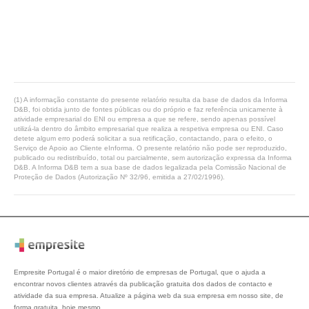
(1) A informação constante do presente relatório resulta da base de dados da Informa
D&B, foi obtida junto de fontes públicas ou do próprio e faz referência unicamente à
atividade empresarial do ENI ou empresa a que se refere, sendo apenas possível
utilizá-la dentro do âmbito empresarial que realiza a respetiva empresa ou ENI. Caso
detete algum erro poderá solicitar a sua retificação, contactando, para o efeito, o
Serviço de Apoio ao Cliente eInforma. O presente relatório não pode ser reproduzido,
publicado ou redistribuído, total ou parcialmente, sem autorização expressa da Informa
D&B. A Informa D&B tem a sua base de dados legalizada pela Comissão Nacional de
Proteção de Dados (Autorização Nº 32/96, emitida a 27/02/1996).
Empresite Portugal é o maior diretório de empresas de Portugal, que o ajuda a
encontrar novos clientes através da publicação gratuita dos dados de contacto e
atividade da sua empresa. Atualize a página web da sua empresa em nosso site, de
forma gratuita, hoje mesmo.