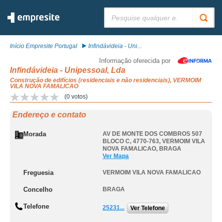
Pesquisar:
Início Empresite Portugal
Infindávideia - Uni...
Informação oferecida por
Infindávideia - Unipessoal, Lda
Construção de edifícios (residenciais e não residenciais), VERMOIM
VILA NOVA FAMALICAO
(
0
votos)
Endereço e contato
Morada
AV DE MONTE DOS COMBROS 507
BLOCO C, 4770-763
,
VERMOIM VILA
NOVA FAMALICAO
,
BRAGA
Ver Mapa
Freguesia
VERMOIM VILA NOVA FAMALICAO
Concelho
BRAGA
Telefone
25231...
Ver Telefone