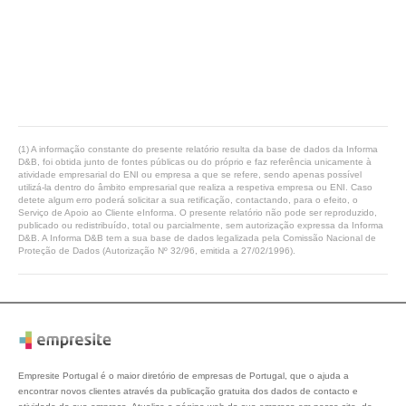
(1) A informação constante do presente relatório resulta da base de dados da Informa
D&B, foi obtida junto de fontes públicas ou do próprio e faz referência unicamente à
atividade empresarial do ENI ou empresa a que se refere, sendo apenas possível
utilizá-la dentro do âmbito empresarial que realiza a respetiva empresa ou ENI. Caso
detete algum erro poderá solicitar a sua retificação, contactando, para o efeito, o
Serviço de Apoio ao Cliente eInforma. O presente relatório não pode ser reproduzido,
publicado ou redistribuído, total ou parcialmente, sem autorização expressa da Informa
D&B. A Informa D&B tem a sua base de dados legalizada pela Comissão Nacional de
Proteção de Dados (Autorização Nº 32/96, emitida a 27/02/1996).
Empresite Portugal é o maior diretório de empresas de Portugal, que o ajuda a
encontrar novos clientes através da publicação gratuita dos dados de contacto e