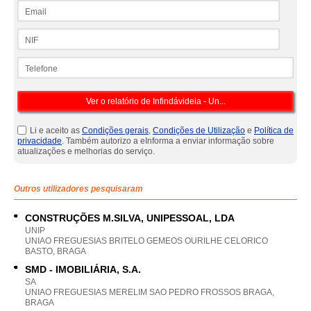
Email
NIF
Telefone
Li e aceito as
Condições gerais
,
Condições de Utilização
e
Política de
privacidade
. Também autorizo a eInforma a enviar informação sobre
atualizações e melhorias do serviço.
Outros utilizadores pesquisaram
CONSTRUÇÕES M.SILVA, UNIPESSOAL, LDA
UNIP
UNIAO FREGUESIAS BRITELO GEMEOS OURILHE CELORICO
BASTO, BRAGA
SMD - IMOBILIÁRIA, S.A.
SA
UNIAO FREGUESIAS MERELIM SAO PEDRO FROSSOS BRAGA,
BRAGA