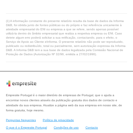
(1) A informação constante do presente relatório resulta da base de dados da Informa
D&B, foi obtida junto de fontes públicas ou do próprio e faz referência unicamente à
atividade empresarial do ENI ou empresa a que se refere, sendo apenas possível
utilizá-la dentro do âmbito empresarial que realiza a respetiva empresa ou ENI. Caso
detete algum erro poderá solicitar a sua retificação, contactando, para o efeito, o
Serviço de Apoio ao Cliente eInforma. O presente relatório não pode ser reproduzido,
publicado ou redistribuído, total ou parcialmente, sem autorização expressa da Informa
D&B. A Informa D&B tem a sua base de dados legalizada pela Comissão Nacional de
Proteção de Dados (Autorização Nº 32/96, emitida a 27/02/1996).
Empresite Portugal é o maior diretório de empresas de Portugal, que o ajuda a
encontrar novos clientes através da publicação gratuita dos dados de contacto e
atividade da sua empresa. Atualize a página web da sua empresa em nosso site, de
forma gratuita, hoje mesmo.
Perguntas frequentes
Política de privacidade
O que é o Empresite Portugal
Condições de uso
Contacto