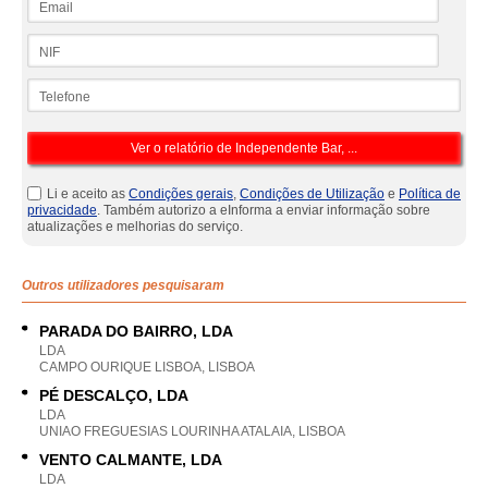
NIF
Telefone
Li e aceito as
Condições gerais
,
Condições de Utilização
e
Política de
privacidade
. Também autorizo a eInforma a enviar informação sobre
atualizações e melhorias do serviço.
Outros utilizadores pesquisaram
PARADA DO BAIRRO, LDA
LDA
CAMPO OURIQUE LISBOA, LISBOA
PÉ DESCALÇO, LDA
LDA
UNIAO FREGUESIAS LOURINHA ATALAIA, LISBOA
VENTO CALMANTE, LDA
LDA