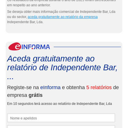
Os resultados da empresa durante o ano de 2025 foram decrescentes
em respeito ao ano anterior.
Se deseja obter mais informação comercial de Independente Bar, Lda
ou do sector,
aceda gratuitamente ao relatório da empresa
Independente Bar, Lda.
eInf
Aceda gratuitamente ao
relatório de Independente Bar,
...
Registe-se na
eInforma
e obtenha
5 relatórios
de
empresa
grátis
Em 10 segundos terá acesso ao relatório de Independente Bar, Lda
Nome e apelidos
Email