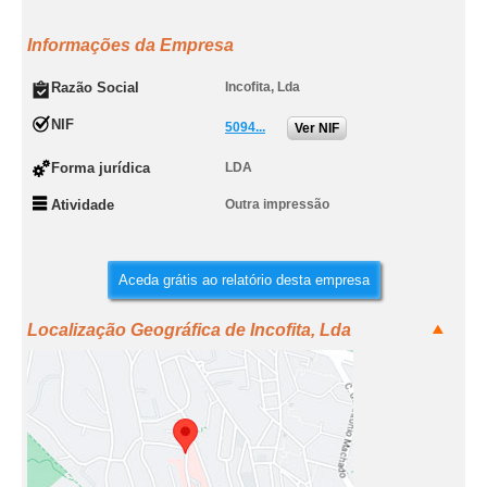
Informações da Empresa
Razão Social
Incofita, Lda
NIF
5094...
Ver NIF
Forma jurídica
LDA
Atividade
Outra impressão
Aceda grátis ao relatório desta empresa
Localização Geográfica de Incofita, Lda