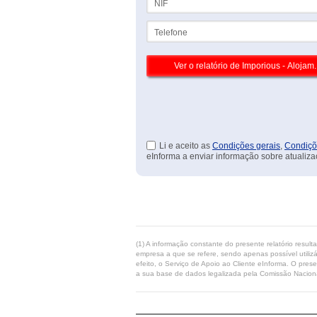
Telefone
Li e aceito as
Condições gerais
,
Condiçõ
eInforma a enviar informação sobre atualiza
(1) A informação constante do presente relatório resul
empresa a que se refere, sendo apenas possível utilizá
efeito, o Serviço de Apoio ao Cliente eInforma. O pres
a sua base de dados legalizada pela Comissão Naciona