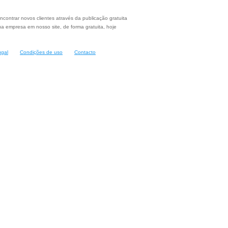
ncontrar novos clientes através da publicação gratuita
a empresa em nosso site, de forma gratuita, hoje
ugal
Condições de uso
Contacto