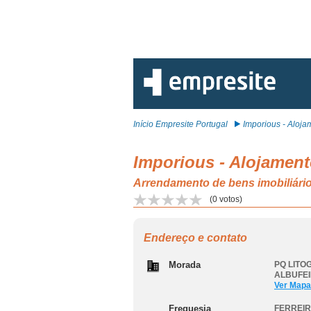
Início Empresite Portugal
Imporious - Alojam
Imporious - Alojament
Arrendamento de bens imobiliá
(
0
votos)
Endereço e contato
Morada
PQ LITO
ALBUFE
Ver Mapa
Freguesia
FERREIR