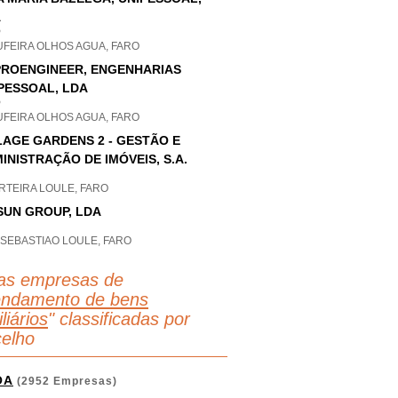
A
P
UFEIRA OLHOS AGUA, FARO
PROENGINEER, ENGENHARIAS
PESSOAL, LDA
P
UFEIRA OLHOS AGUA, FARO
LAGE GARDENS 2 - GESTÃO E
INISTRAÇÃO DE IMÓVEIS, S.A.
RTEIRA LOULE, FARO
SUN GROUP, LDA
 SEBASTIAO LOULE, FARO
as empresas de
endamento de bens
liários
" classificadas por
elho
OA
(2952 Empresas)