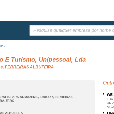
Pesquisar:
e...
o E Turismo, Unipessoal, Lda
rios, FERREIRAS ALBUFEIRA
Outr
WEI
GRÁFIS PARK ARMAZÉM L, 8200-557
,
FERREIRAS
LDA
IRA
,
FARO
UNI
ALG
AS ALBUFEIRA
LIN