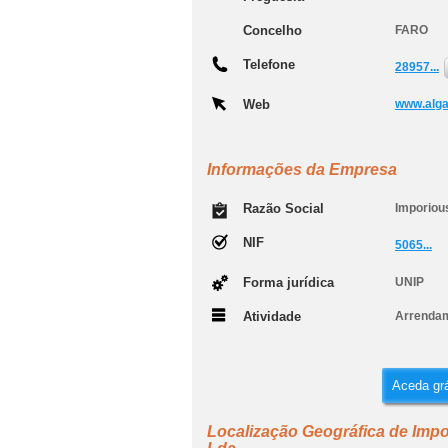
Concelho
FARO
Telefone
28957...
Web
www.alga
Informações da Empresa
Razão Social
Imporiou
NIF
5065...
Forma jurídica
UNIP
Atividade
Arrendam
Aceda grá
Localização Geográfica de Impo