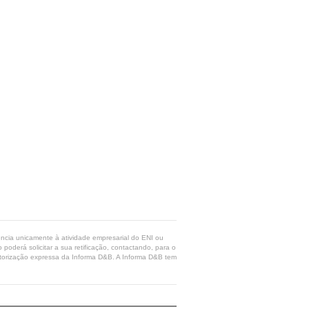
rência unicamente à atividade empresarial do ENI ou
poderá solicitar a sua retificação, contactando, para o
 autorização expressa da Informa D&B. A Informa D&B tem