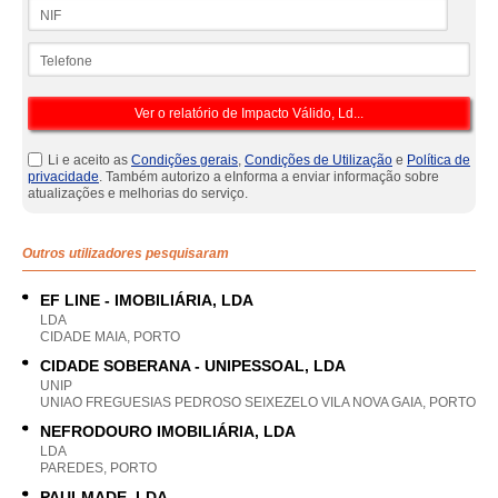
NIF
Telefone
Li e aceito as
Condições gerais
,
Condições de Utilização
e
Política de
privacidade
. Também autorizo a eInforma a enviar informação sobre
atualizações e melhorias do serviço.
Outros utilizadores pesquisaram
EF LINE - IMOBILIÁRIA, LDA
LDA
CIDADE MAIA, PORTO
CIDADE SOBERANA - UNIPESSOAL, LDA
UNIP
UNIAO FREGUESIAS PEDROSO SEIXEZELO VILA NOVA GAIA, PORTO
NEFRODOURO IMOBILIÁRIA, LDA
LDA
PAREDES, PORTO
PAULMADE, LDA