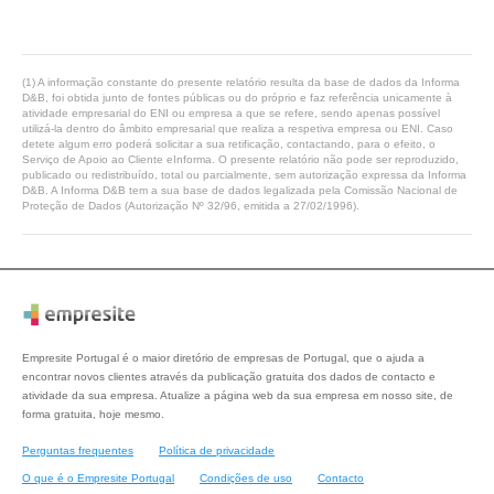
(1) A informação constante do presente relatório resulta da base de dados da Informa
D&B, foi obtida junto de fontes públicas ou do próprio e faz referência unicamente à
atividade empresarial do ENI ou empresa a que se refere, sendo apenas possível
utilizá-la dentro do âmbito empresarial que realiza a respetiva empresa ou ENI. Caso
detete algum erro poderá solicitar a sua retificação, contactando, para o efeito, o
Serviço de Apoio ao Cliente eInforma. O presente relatório não pode ser reproduzido,
publicado ou redistribuído, total ou parcialmente, sem autorização expressa da Informa
D&B. A Informa D&B tem a sua base de dados legalizada pela Comissão Nacional de
Proteção de Dados (Autorização Nº 32/96, emitida a 27/02/1996).
Empresite Portugal é o maior diretório de empresas de Portugal, que o ajuda a
encontrar novos clientes através da publicação gratuita dos dados de contacto e
atividade da sua empresa. Atualize a página web da sua empresa em nosso site, de
forma gratuita, hoje mesmo.
Perguntas frequentes
Política de privacidade
O que é o Empresite Portugal
Condições de uso
Contacto