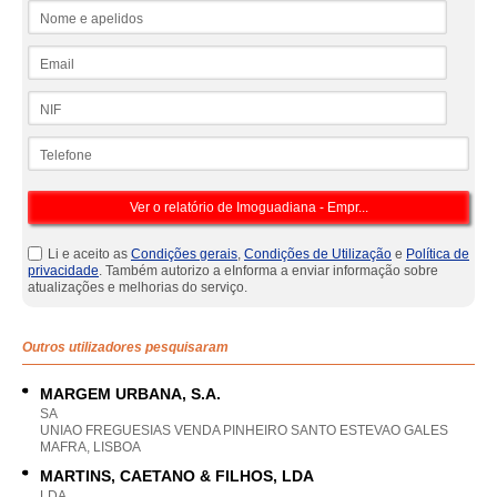
Nome e apelidos
Email
NIF
Telefone
Li e aceito as
Condições gerais
,
Condições de Utilização
e
Política de
privacidade
. Também autorizo a eInforma a enviar informação sobre
atualizações e melhorias do serviço.
Outros utilizadores pesquisaram
MARGEM URBANA, S.A.
SA
UNIAO FREGUESIAS VENDA PINHEIRO SANTO ESTEVAO GALES
MAFRA, LISBOA
MARTINS, CAETANO & FILHOS, LDA
LDA