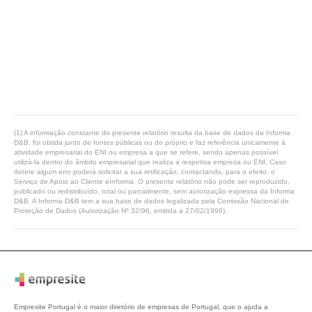
(1) A informação constante do presente relatório resulta da base de dados da Informa
D&B, foi obtida junto de fontes públicas ou do próprio e faz referência unicamente à
atividade empresarial do ENI ou empresa a que se refere, sendo apenas possível
utilizá-la dentro do âmbito empresarial que realiza a respetiva empresa ou ENI. Caso
detete algum erro poderá solicitar a sua retificação, contactando, para o efeito, o
Serviço de Apoio ao Cliente eInforma. O presente relatório não pode ser reproduzido,
publicado ou redistribuído, total ou parcialmente, sem autorização expressa da Informa
D&B. A Informa D&B tem a sua base de dados legalizada pela Comissão Nacional de
Proteção de Dados (Autorização Nº 32/96, emitida a 27/02/1996).
Empresite Portugal é o maior diretório de empresas de Portugal, que o ajuda a