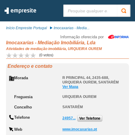
Pesquisar:
Início Empresite Portugal
Imocaxarias - Media...
Informação oferecida por
Imocaxarias - Mediação Imobiliária, Lda
Atividades de mediação imobiliária, URQUEIRA OUREM
(
0
votos)
Endereço e contato
Morada
R PRINCIPAL 44, 2435-688
,
URQUEIRA OUREM
,
SANTARÉM
Ver Mapa
Freguesia
URQUEIRA OUREM
Concelho
SANTARÉM
Telefone
24957...
Ver Telefone
Web
www.imocaxarias.pt