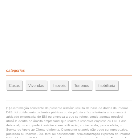
categorias
Casas
Vivendas
Imoveis
Terrenos
Imobiliaria
(1) A informação constante do presente relatório resulta da base de dados da Informa
D&B, foi obtida junto de fontes públicas ou do próprio e faz referência unicamente à
atividade empresarial do ENI ou empresa a que se refere, sendo apenas possível
utilizá-la dentro do âmbito empresarial que realiza a respetiva empresa ou ENI. Caso
detete algum erro poderá solicitar a sua retificação, contactando, para o efeito, o
Serviço de Apoio ao Cliente eInforma. O presente relatório não pode ser reproduzido,
publicado ou redistribuído, total ou parcialmente, sem autorização expressa da Informa