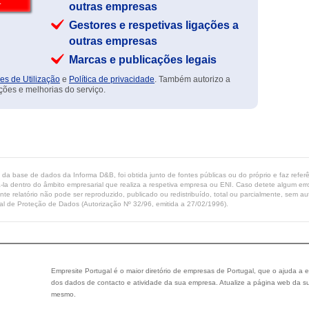
outras empresas
Gestores e respetivas ligações a
outras empresas
Marcas e publicações legais
es de Utilização
e
Política de privacidade
. Também autorizo a
ções e melhorias do serviço.
ta da base de dados da Informa D&B, foi obtida junto de fontes públicas ou do próprio e faz refe
-la dentro do âmbito empresarial que realiza a respetiva empresa ou ENI. Caso detete algum erro 
ente relatório não pode ser reproduzido, publicado ou redistribuído, total ou parcialmente, sem
l de Proteção de Dados (Autorização Nº 32/96, emitida a 27/02/1996).
Empresite Portugal é o maior diretório de empresas de Portugal, que o ajuda a e
dos dados de contacto e atividade da sua empresa. Atualize a página web da su
mesmo.