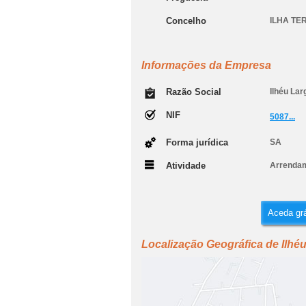
Concelho
ILHA TE
Informações da Empresa
Razão Social
Ilhéu Lar
NIF
5087...
Forma jurídica
SA
Atividade
Arrendam
Aceda grá
Localização Geográfica de Ilhéu 