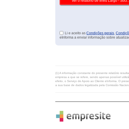
Li e aceito as
Condições gerais
,
Condiçõ
eInforma a enviar informação sobre atualiza
(1) A informação constante do presente relatório resul
empresa a que se refere, sendo apenas possível utilizá
efeito, o Serviço de Apoio ao Cliente eInforma. O pres
a sua base de dados legalizada pela Comissão Naciona