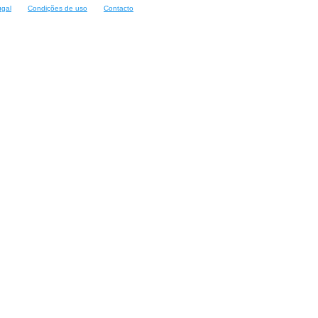
ugal
Condições de uso
Contacto