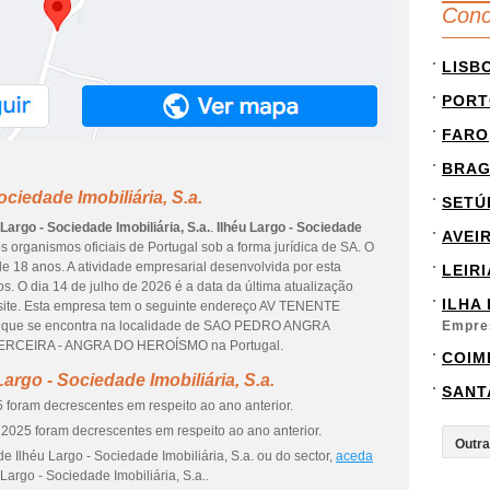
Conc
LISB
PORT
FARO
BRA
ciedade Imobiliária, S.a.
SETÚ
 Largo - Sociedade Imobiliária, S.a.
.
Ilhéu Largo - Sociedade
AVEI
 organismos oficiais de Portugal sob a forma jurídica de SA. O
e 18 anos. A atividade empresarial desenvolvida por esta
LEIRI
. O dia 14 de julho de 2026 é a data da última atualização
ILHA
site. Esta empresa tem o seguinte endereço AV TENENTE
ue se encontra na localidade de SAO PEDRO ANGRA
Empre
 TERCEIRA - ANGRA DO HEROÍSMO na Portugal.
COIM
argo - Sociedade Imobiliária, S.a.
SANT
 foram decrescentes em respeito ao ano anterior.
2025 foram decrescentes em respeito ao ano anterior.
e Ilhéu Largo - Sociedade Imobiliária, S.a. ou do sector,
aceda
Largo - Sociedade Imobiliária, S.a..