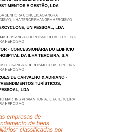
ESTIMENTOS E GESTÃO, LDA
SA SENHORA CONCEICAO ANGRA
OISMO, ILHA TERCEIRA ANGRA HEROISMO
EXCYCLONE, UNIPESSOAL, LDA
P
 MATEUS ANGRA HEROISMO, ILHA TERCEIRA
RA HEROISMO
OR - CONCESSIONÁRIA DO EDIFÍCIO
HOSPITAL DA ILHA TERCEIRA, S.A.
A LUZIA ANGRA HEROISMO, ILHA TERCEIRA
RA HEROISMO
GES DE CARVALHO & ADRIANO -
REENDIMENTOS TURÍSTICOS,
PESSOAL, LDA
P
O MARTINS PRAIA VITORIA, ILHA TERCEIRA
RA HEROISMO
as empresas de
endamento de bens
liários
" classificadas por