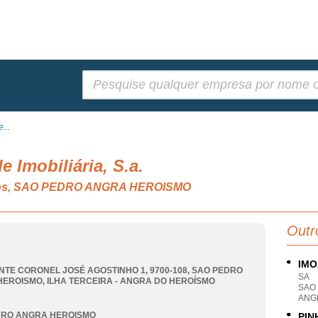
Pesquisar:
...
e Imobiliária, S.a.
ários, SAO PEDRO ANGRA HEROISMO
Outr
IMO
NTE CORONEL JOSÉ AGOSTINHO 1, 9700-108
,
SAO PEDRO
SA
HEROISMO
,
ILHA TERCEIRA - ANGRA DO HEROÍSMO
SAO
ANG
DRO ANGRA HEROISMO
PIN