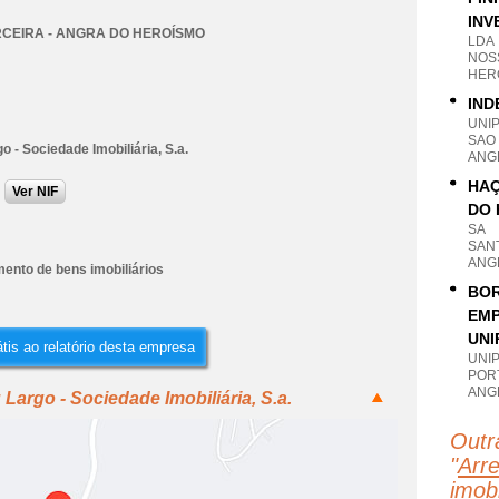
INV
RCEIRA - ANGRA DO HEROÍSMO
LDA
NOS
HER
IND
UNI
SAO
go - Sociedade Imobiliária, S.a.
ANG
HAÇ
Ver NIF
DO 
SA
SANT
ANG
ento de bens imobiliários
BOR
EMP
UNI
tis ao relatório desta empresa
UNI
PORT
ANG
Largo - Sociedade Imobiliária, S.a.
Outr
"
Arr
imobi