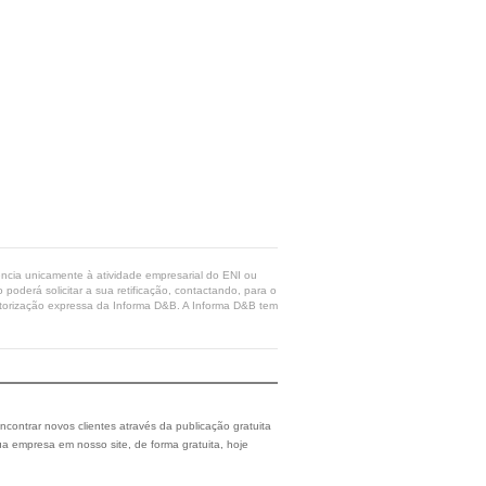
rência unicamente à atividade empresarial do ENI ou
poderá solicitar a sua retificação, contactando, para o
 autorização expressa da Informa D&B. A Informa D&B tem
ncontrar novos clientes através da publicação gratuita
a empresa em nosso site, de forma gratuita, hoje