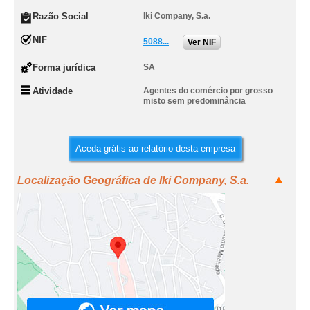
Razão Social
Iki Company, S.a.
NIF
5088...
Ver NIF
Forma jurídica
SA
Atividade
Agentes do comércio por grosso
misto sem predominância
Aceda grátis ao relatório desta empresa
Localização Geográfica de Iki Company, S.a.