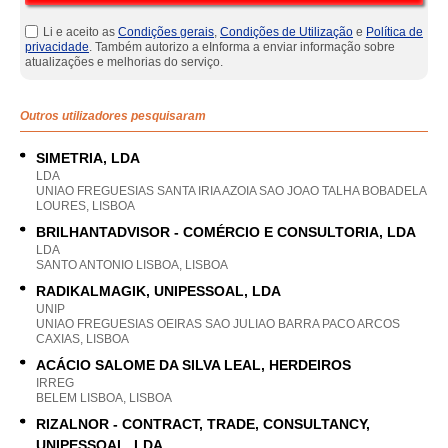
Li e aceito as
Condições gerais
,
Condições de Utilização
e
Política de
privacidade
. Também autorizo a eInforma a enviar informação sobre
atualizações e melhorias do serviço.
Outros utilizadores pesquisaram
SIMETRIA, LDA
LDA
UNIAO FREGUESIAS SANTA IRIA AZOIA SAO JOAO TALHA BOBADELA
LOURES, LISBOA
BRILHANTADVISOR - COMÉRCIO E CONSULTORIA, LDA
LDA
SANTO ANTONIO LISBOA, LISBOA
RADIKALMAGIK, UNIPESSOAL, LDA
UNIP
UNIAO FREGUESIAS OEIRAS SAO JULIAO BARRA PACO ARCOS
CAXIAS, LISBOA
ACÁCIO SALOME DA SILVA LEAL, HERDEIROS
IRREG
BELEM LISBOA, LISBOA
RIZALNOR - CONTRACT, TRADE, CONSULTANCY,
UNIPESSOAL, LDA