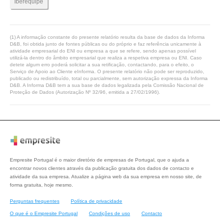
Iberequipe
(1) A informação constante do presente relatório resulta da base de dados da Informa
D&B, foi obtida junto de fontes públicas ou do próprio e faz referência unicamente à
atividade empresarial do ENI ou empresa a que se refere, sendo apenas possível
utilizá-la dentro do âmbito empresarial que realiza a respetiva empresa ou ENI. Caso
detete algum erro poderá solicitar a sua retificação, contactando, para o efeito, o
Serviço de Apoio ao Cliente eInforma. O presente relatório não pode ser reproduzido,
publicado ou redistribuído, total ou parcialmente, sem autorização expressa da Informa
D&B. A Informa D&B tem a sua base de dados legalizada pela Comissão Nacional de
Proteção de Dados (Autorização Nº 32/96, emitida a 27/02/1996).
Empresite Portugal é o maior diretório de empresas de Portugal, que o ajuda a
encontrar novos clientes através da publicação gratuita dos dados de contacto e
atividade da sua empresa. Atualize a página web da sua empresa em nosso site, de
forma gratuita, hoje mesmo.
Perguntas frequentes
Política de privacidade
O que é o Empresite Portugal
Condições de uso
Contacto