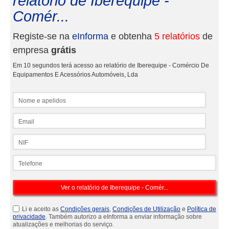
relatório de Iberequipe -
Comér...
Registe-se na
eInforma
e obtenha
5 relatórios
de
empresa
grátis
Em 10 segundos terá acesso ao relatório de Iberequipe - Comércio De
Equipamentos E Acessórios Automóveis, Lda
Nome e apelidos
Email
NIF
Telefone
Li e aceito as
Condições gerais
,
Condições de Utilização
e
Política de
privacidade
. Também autorizo a eInforma a enviar informação sobre
atualizações e melhorias do serviço.