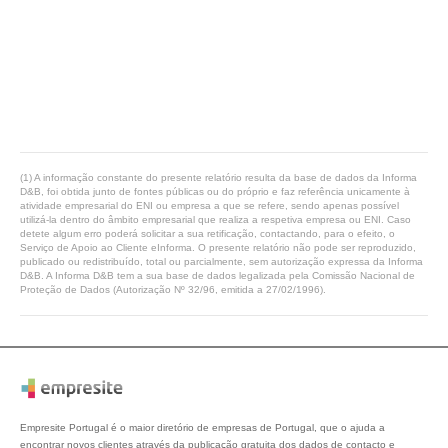
(1) A informação constante do presente relatório resulta da base de dados da Informa
D&B, foi obtida junto de fontes públicas ou do próprio e faz referência unicamente à
atividade empresarial do ENI ou empresa a que se refere, sendo apenas possível
utilizá-la dentro do âmbito empresarial que realiza a respetiva empresa ou ENI. Caso
detete algum erro poderá solicitar a sua retificação, contactando, para o efeito, o
Serviço de Apoio ao Cliente eInforma. O presente relatório não pode ser reproduzido,
publicado ou redistribuído, total ou parcialmente, sem autorização expressa da Informa
D&B. A Informa D&B tem a sua base de dados legalizada pela Comissão Nacional de
Proteção de Dados (Autorização Nº 32/96, emitida a 27/02/1996).
Empresite Portugal é o maior diretório de empresas de Portugal, que o ajuda a
encontrar novos clientes através da publicação gratuita dos dados de contacto e