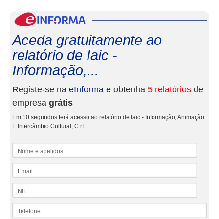
eInf
Aceda gratuitamente ao
relatório de Iaic -
Informação,...
Registe-se na
eInforma
e obtenha
5 relatórios
de
empresa
grátis
Em 10 segundos terá acesso ao relatório de Iaic - Informação, Animação
E Intercâmbio Cultural, C.r.l.
Nome e apelidos
Email
NIF
Telefone