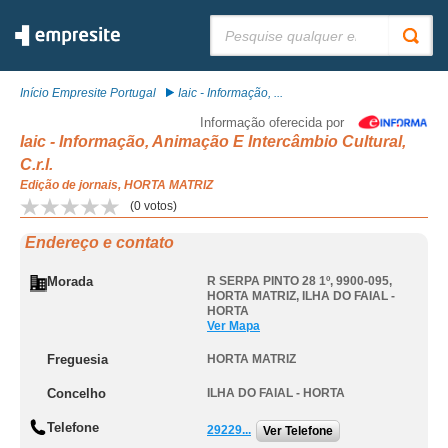
Pesquisar:
Início Empresite Portugal
Iaic - Informação, ...
Informação oferecida por
Iaic - Informação, Animação E Intercâmbio Cultural,
C.r.l.
Edição de jornais, HORTA MATRIZ
(
0
votos)
Endereço e contato
Morada
R SERPA PINTO 28 1º, 9900-095
,
HORTA MATRIZ
,
ILHA DO FAIAL -
HORTA
Ver Mapa
Freguesia
HORTA MATRIZ
Concelho
ILHA DO FAIAL - HORTA
Telefone
29229...
Ver Telefone