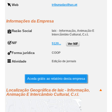
Web
tribunadasilhas.pt
Informações da Empresa
Razão Social
Iaic - Informação, Animação E
Intercâmbio Cultural, C.r.l.
NIF
5120...
Ver NIF
Forma jurídica
COOP
Atividade
Edição de jornais
Aceda grátis ao relatório desta empresa
Localização Geográfica de Iaic - Informação,
Animação E Intercâmbio Cultural, C.r.l.