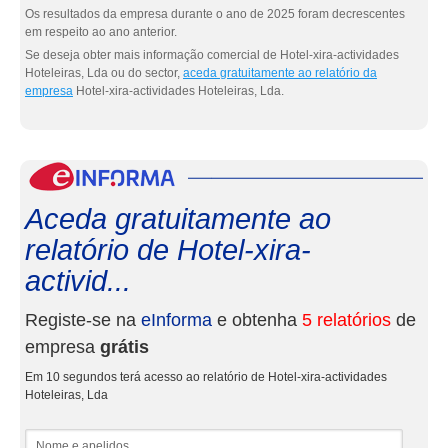
Os resultados da empresa durante o ano de 2025 foram decrescentes
em respeito ao ano anterior.
Se deseja obter mais informação comercial de Hotel-xira-actividades
Hoteleiras, Lda ou do sector,
aceda gratuitamente ao relatório da
empresa
Hotel-xira-actividades Hoteleiras, Lda.
eInf
Aceda gratuitamente ao
relatório de Hotel-xira-
activid...
Registe-se na
eInforma
e obtenha
5 relatórios
de
empresa
grátis
Em 10 segundos terá acesso ao relatório de Hotel-xira-actividades
Hoteleiras, Lda
Nome e apelidos