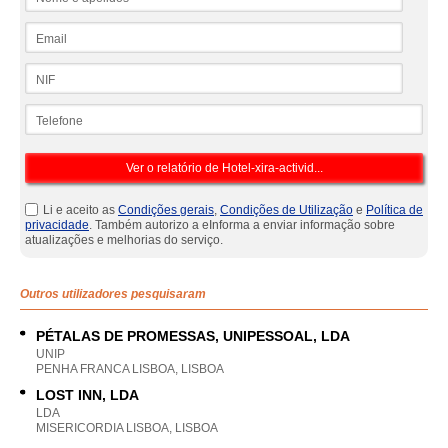
Email
NIF
Telefone
Li e aceito as
Condições gerais
,
Condições de Utilização
e
Política de
privacidade
. Também autorizo a eInforma a enviar informação sobre
atualizações e melhorias do serviço.
Outros utilizadores pesquisaram
PÉTALAS DE PROMESSAS, UNIPESSOAL, LDA
UNIP
PENHA FRANCA LISBOA, LISBOA
LOST INN, LDA
LDA
MISERICORDIA LISBOA, LISBOA