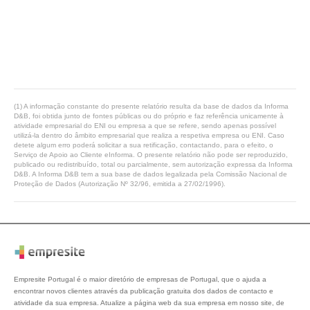
(1) A informação constante do presente relatório resulta da base de dados da Informa
D&B, foi obtida junto de fontes públicas ou do próprio e faz referência unicamente à
atividade empresarial do ENI ou empresa a que se refere, sendo apenas possível
utilizá-la dentro do âmbito empresarial que realiza a respetiva empresa ou ENI. Caso
detete algum erro poderá solicitar a sua retificação, contactando, para o efeito, o
Serviço de Apoio ao Cliente eInforma. O presente relatório não pode ser reproduzido,
publicado ou redistribuído, total ou parcialmente, sem autorização expressa da Informa
D&B. A Informa D&B tem a sua base de dados legalizada pela Comissão Nacional de
Proteção de Dados (Autorização Nº 32/96, emitida a 27/02/1996).
Empresite Portugal é o maior diretório de empresas de Portugal, que o ajuda a
encontrar novos clientes através da publicação gratuita dos dados de contacto e
atividade da sua empresa. Atualize a página web da sua empresa em nosso site, de