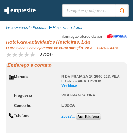
Pesquisar:
Início Empresite Portugal
Hotel-xira-activida...
Informação oferecida por
Hotel-xira-actividades Hoteleiras, Lda
Outros locais de alojamento de curta duração, VILA FRANCA XIRA
(
0
votos)
Endereço e contato
Morada
R DA PRAIA 2A 1º, 2600-223
,
VILA
FRANCA XIRA
,
LISBOA
Ver Mapa
Freguesia
VILA FRANCA XIRA
Concelho
LISBOA
Telefone
26327...
Ver Telefone