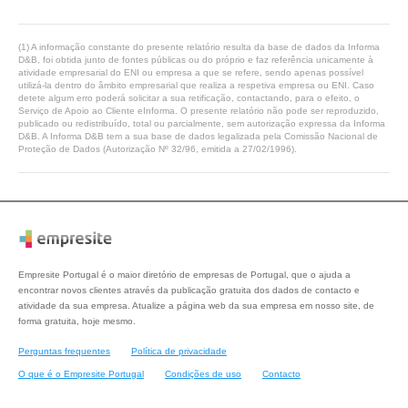
(1) A informação constante do presente relatório resulta da base de dados da Informa
D&B, foi obtida junto de fontes públicas ou do próprio e faz referência unicamente à
atividade empresarial do ENI ou empresa a que se refere, sendo apenas possível
utilizá-la dentro do âmbito empresarial que realiza a respetiva empresa ou ENI. Caso
detete algum erro poderá solicitar a sua retificação, contactando, para o efeito, o
Serviço de Apoio ao Cliente eInforma. O presente relatório não pode ser reproduzido,
publicado ou redistribuído, total ou parcialmente, sem autorização expressa da Informa
D&B. A Informa D&B tem a sua base de dados legalizada pela Comissão Nacional de
Proteção de Dados (Autorização Nº 32/96, emitida a 27/02/1996).
Empresite Portugal é o maior diretório de empresas de Portugal, que o ajuda a
encontrar novos clientes através da publicação gratuita dos dados de contacto e
atividade da sua empresa. Atualize a página web da sua empresa em nosso site, de
forma gratuita, hoje mesmo.
Perguntas frequentes
Política de privacidade
O que é o Empresite Portugal
Condições de uso
Contacto