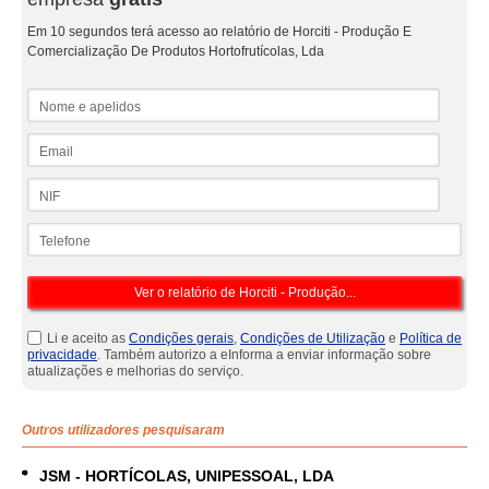
Em 10 segundos terá acesso ao relatório de Horciti - Produção E
Comercialização De Produtos Hortofrutícolas, Lda
Nome e apelidos
Email
NIF
Telefone
Li e aceito as
Condições gerais
,
Condições de Utilização
e
Política de
privacidade
. Também autorizo a eInforma a enviar informação sobre
atualizações e melhorias do serviço.
Outros utilizadores pesquisaram
JSM - HORTÍCOLAS, UNIPESSOAL, LDA