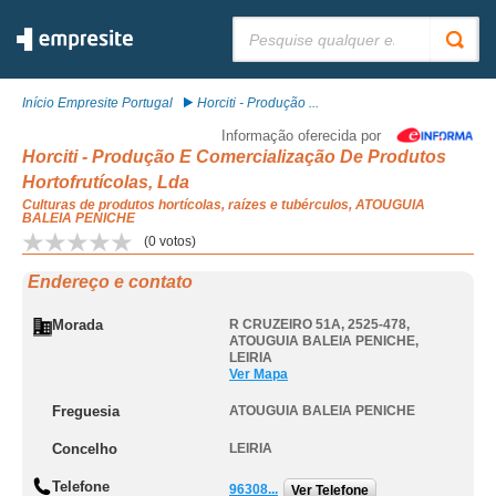
Pesquisar:
Início Empresite Portugal
Horciti - Produção ...
Informação oferecida por
Horciti - Produção E Comercialização De Produtos
Hortofrutícolas, Lda
Culturas de produtos hortícolas, raízes e tubérculos, ATOUGUIA
BALEIA PENICHE
(
0
votos)
Endereço e contato
Morada
R CRUZEIRO 51A, 2525-478
,
ATOUGUIA BALEIA PENICHE
,
LEIRIA
Ver Mapa
Freguesia
ATOUGUIA BALEIA PENICHE
Concelho
LEIRIA
Telefone
96308...
Ver Telefone