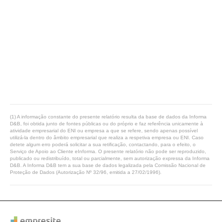
(1) A informação constante do presente relatório resulta da base de dados da Informa
D&B, foi obtida junto de fontes públicas ou do próprio e faz referência unicamente à
atividade empresarial do ENI ou empresa a que se refere, sendo apenas possível
utilizá-la dentro do âmbito empresarial que realiza a respetiva empresa ou ENI. Caso
detete algum erro poderá solicitar a sua retificação, contactando, para o efeito, o
Serviço de Apoio ao Cliente eInforma. O presente relatório não pode ser reproduzido,
publicado ou redistribuído, total ou parcialmente, sem autorização expressa da Informa
D&B. A Informa D&B tem a sua base de dados legalizada pela Comissão Nacional de
Proteção de Dados (Autorização Nº 32/96, emitida a 27/02/1996).