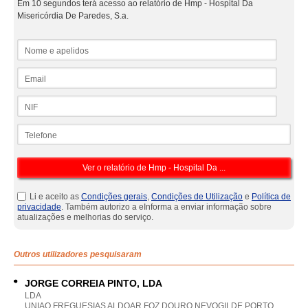
Em 10 segundos terá acesso ao relatório de Hmp - Hospital Da
Misericórdia De Paredes, S.a.
Nome e apelidos
Email
NIF
Telefone
Li e aceito as
Condições gerais
,
Condições de Utilização
e
Política de
privacidade
. Também autorizo a eInforma a enviar informação sobre
atualizações e melhorias do serviço.
Outros utilizadores pesquisaram
JORGE CORREIA PINTO, LDA
LDA
UNIAO FREGUESIAS ALDOAR FOZ DOURO NEVOGILDE PORTO,