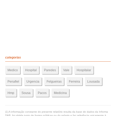
categorias
Medico
Hospital
Paredes
Vale
Hospitalar
Penafiel
Urgencia
Felgueiras
Ferreira
Lousada
Hmp
Sousa
Pacos
Medicina
(1) A informação constante do presente relatório resulta da base de dados da Informa
D&B, foi obtida junto de fontes públicas ou do próprio e faz referência unicamente à