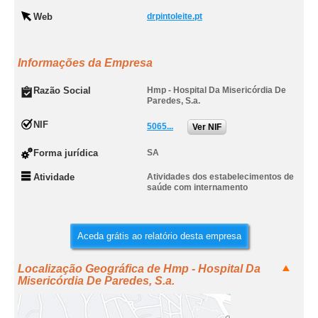
Web
drpintoleite.pt
Informações da Empresa
Razão Social
Hmp - Hospital Da Misericórdia De
Paredes, S.a.
NIF
5065...
Ver NIF
Forma jurídica
SA
Atividade
Atividades dos estabelecimentos de
saúde com internamento
Aceda grátis ao relatório desta empresa
Localização Geográfica de Hmp - Hospital Da
Misericórdia De Paredes, S.a.