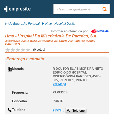
Pesquisar:
Início Empresite Portugal
Hmp - Hospital Da M...
Informação oferecida por
Hmp - Hospital Da Misericórdia De Paredes, S.a.
Atividades dos estabelecimentos de saúde com internamento,
PAREDES
(
0
votos)
Endereço e contato
Morada
R DOUTOR ELIAS MOREIRA NETO
EDIFÍCIO DO HOSPITAL
MISERICÓRDIA PAREDES, 4580-
085
,
PAREDES
,
PORTO
Ver Mapa
Freguesia
PAREDES
Concelho
PORTO
Telefone
25578...
Ver Telefone