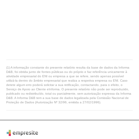
(1) A informação constante do presente relatório resulta da base de dados da Informa
D&B, foi obtida junto de fontes públicas ou do próprio e faz referência unicamente à
atividade empresarial do ENI ou empresa a que se refere, sendo apenas possível
utilizá-la dentro do âmbito empresarial que realiza a respetiva empresa ou ENI. Caso
detete algum erro poderá solicitar a sua retificação, contactando, para o efeito, o
Serviço de Apoio ao Cliente eInforma. O presente relatório não pode ser reproduzido,
publicado ou redistribuído, total ou parcialmente, sem autorização expressa da Informa
D&B. A Informa D&B tem a sua base de dados legalizada pela Comissão Nacional de
Proteção de Dados (Autorização Nº 32/96, emitida a 27/02/1996).