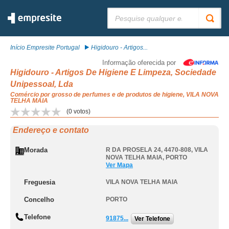
Pesquisar:
Início Empresite Portugal
Higidouro - Artigos...
Informação oferecida por
Higidouro - Artigos De Higiene E Limpeza, Sociedade
Unipessoal, Lda
Comércio por grosso de perfumes e de produtos de higiene, VILA NOVA
TELHA MAIA
(
0
votos)
Endereço e contato
Morada
R DA PROSELA 24, 4470-808
,
VILA
NOVA TELHA MAIA
,
PORTO
Ver Mapa
Freguesia
VILA NOVA TELHA MAIA
Concelho
PORTO
Telefone
91875...
Ver Telefone