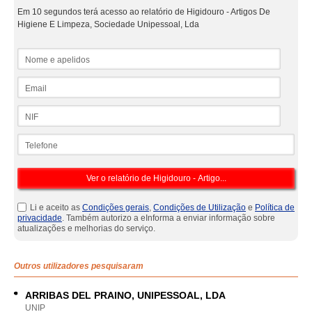
Em 10 segundos terá acesso ao relatório de Higidouro - Artigos De
Higiene E Limpeza, Sociedade Unipessoal, Lda
Nome e apelidos
Email
NIF
Telefone
Li e aceito as
Condições gerais
,
Condições de Utilização
e
Política de
privacidade
. Também autorizo a eInforma a enviar informação sobre
atualizações e melhorias do serviço.
Outros utilizadores pesquisaram
ARRIBAS DEL PRAINO, UNIPESSOAL, LDA
UNIP